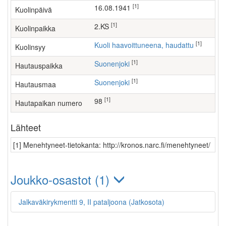
[1]
16.08.1941
Kuolinpäivä
[1]
2.KS
Kuolinpaikka
[1]
Kuoli haavoittuneena, haudattu
Kuolinsyy
[1]
Suonenjoki
Hautauspaikka
[1]
Suonenjoki
Hautausmaa
[1]
98
Hautapaikan numero
Lähteet
[1] Menehtyneet-tietokanta: http://kronos.narc.fi/menehtyneet/
Joukko-osastot (1)
Jalkaväkirykmentti 9, II pataljoona (Jatkosota)