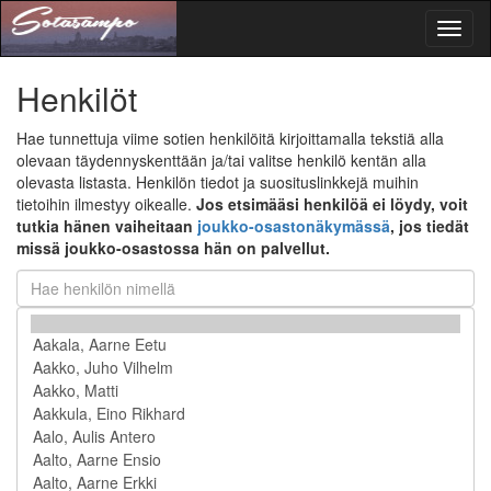
Toggl
naviga
Henkilöt
Hae tunnettuja viime sotien henkilöitä kirjoittamalla tekstiä alla
olevaan täydennyskenttään ja/tai valitse henkilö kentän alla
olevasta listasta. Henkilön tiedot ja suosituslinkkejä muihin
tietoihin ilmestyy oikealle.
Jos etsimääsi henkilöä ei löydy, voit
tutkia hänen vaiheitaan
joukko-osastonäkymässä
, jos tiedät
missä joukko-osastossa hän on palvellut.