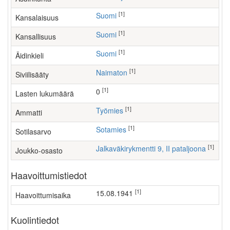
[1]
Suomi
Kansalaisuus
[1]
Suomi
Kansallisuus
[1]
Suomi
Äidinkieli
[1]
Naimaton
Siviilisääty
[1]
0
Lasten lukumäärä
[1]
työmies
Ammatti
[1]
Sotamies
Sotilasarvo
[1]
Jalkaväkirykmentti 9, II pataljoona
Joukko-osasto
Haavoittumistiedot
[1]
15.08.1941
Haavoittumisaika
Kuolintiedot