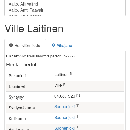
Ville Laitinen
Henkilön tiedot
Aikajana
URI: http://ldf.fi/warsa/actors/person_p277980
Henkilötiedot
[1]
Laitinen
Sukunimi
[1]
Ville
Etunimet
[1]
04.08.1920
Syntynyt
[1]
Suonenjoki
Syntymäkunta
[1]
Suonenjoki
Kotikunta
[1]
Suonenjoki
Asuinkunta