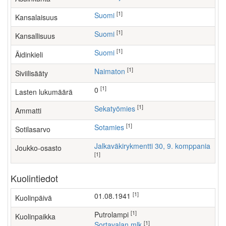
[1]
Suomi
Kansalaisuus
[1]
Suomi
Kansallisuus
[1]
Suomi
Äidinkieli
[1]
Naimaton
Siviilisääty
[1]
0
Lasten lukumäärä
[1]
sekatyömies
Ammatti
[1]
Sotamies
Sotilasarvo
Jalkaväkirykmentti 30, 9. komppania
Joukko-osasto
[1]
Kuolintiedot
[1]
01.08.1941
Kuolinpäivä
[1]
Putrolampi
Kuolinpaikka
[1]
Sortavalan mlk