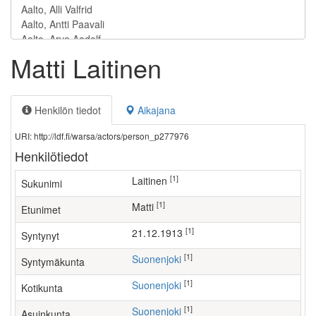
Matti Laitinen
Henkilön tiedot
Aikajana
URI: http://ldf.fi/warsa/actors/person_p277976
Henkilötiedot
[1]
Laitinen
Sukunimi
[1]
Matti
Etunimet
[1]
21.12.1913
Syntynyt
[1]
Suonenjoki
Syntymäkunta
[1]
Suonenjoki
Kotikunta
[1]
Suonenjoki
Asuinkunta