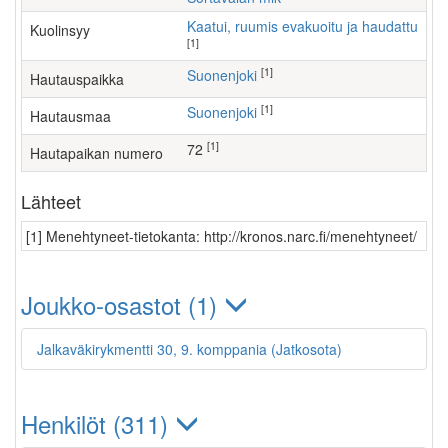
Kaatui, ruumis evakuoitu ja haudattu
Kuolinsyy
[1]
[1]
Suonenjoki
Hautauspaikka
[1]
Suonenjoki
Hautausmaa
[1]
72
Hautapaikan numero
Lähteet
[1] Menehtyneet-tietokanta: http://kronos.narc.fi/menehtyneet/
Joukko-osastot (1)
Jalkaväkirykmentti 30, 9. komppania (Jatkosota)
Henkilöt (311)