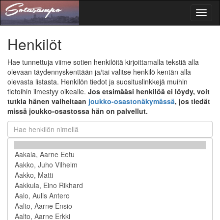
Toggl
naviga
Henkilöt
Hae tunnettuja viime sotien henkilöitä kirjoittamalla tekstiä alla
olevaan täydennyskenttään ja/tai valitse henkilö kentän alla
olevasta listasta. Henkilön tiedot ja suosituslinkkejä muihin
tietoihin ilmestyy oikealle.
Jos etsimääsi henkilöä ei löydy, voit
tutkia hänen vaiheitaan
joukko-osastonäkymässä
, jos tiedät
missä joukko-osastossa hän on palvellut.