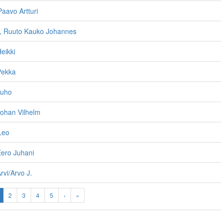
Paavo Artturi
, Ruuto Kauko Johannes
eikki
Pekka
Juho
Johan Vilhelm
Leo
Eero Juhani
rvi/Arvo J.
2
3
4
5
›
»