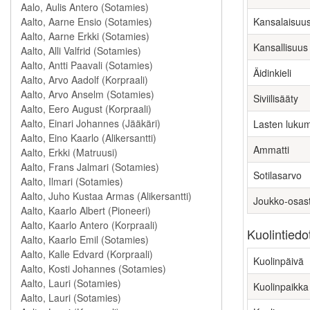
Kansalaisuu
Kansallisuus
Äidinkieli
Siviilisääty
Lasten luku
Ammatti
Sotilasarvo
Joukko-osas
Kuolintiedo
Kuolinpäivä
Kuolinpaikka