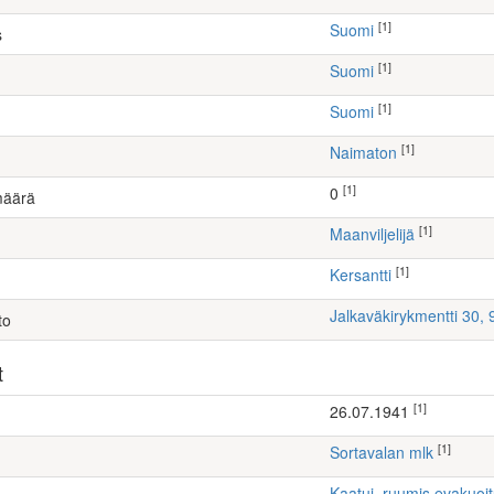
[1]
Suomi
s
[1]
Suomi
[1]
Suomi
[1]
Naimaton
[1]
0
määrä
[1]
maanviljelijä
[1]
Kersantti
Jalkaväkirykmentti 30,
to
t
[1]
26.07.1941
[1]
Sortavalan mlk
Kaatui, ruumis evakuoi