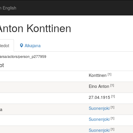
n English
Anton Konttinen
iedot
Aikajana
fi/warsa/actors/person_p277959
ot
[1]
Konttinen
[1]
Eino Anton
[1]
27.04.1915
[1]
Suonenjoki
ta
[1]
Suonenjoki
[1]
Suonenjoki