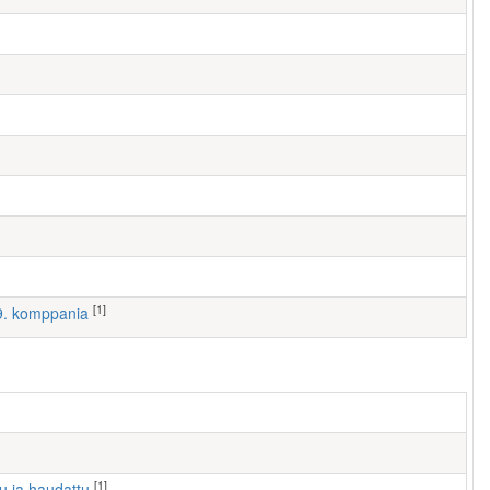
[1]
 9. komppania
[1]
tu ja haudattu