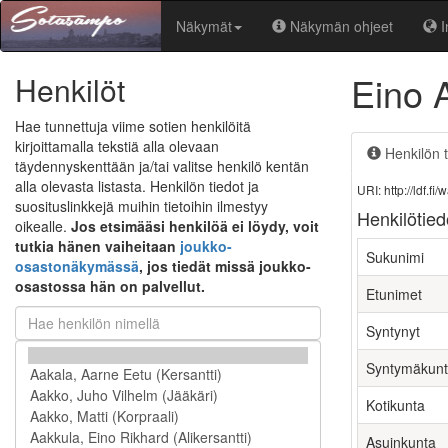
Näkymät
Näkymän ohjeet
I
Eino 
Henkilöt
Hae tunnettuja viime sotien henkilöitä
kirjoittamalla tekstiä alla olevaan
Henkilön t
täydennyskenttään ja/tai valitse henkilö kentän
alla olevasta listasta. Henkilön tiedot ja
URI: http://ldf.
suosituslinkkejä muihin tietoihin ilmestyy
Henkilötied
oikealle.
Jos etsimääsi henkilöä ei löydy, voit
tutkia hänen vaiheitaan
joukko-
Sukunimi
osastonäkymässä
, jos tiedät missä joukko-
osastossa hän on palvellut.
Etunimet
Syntynyt
Syntymäkun
Kotikunta
Asuinkunta