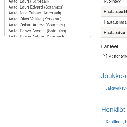
Kuolinsyy
Hautauspaik
Hautausmaa
Hautapaikan
Lähteet
[1] Menehtyne
Joukko-o
Jalkaväkiry
Henkilöt
Konttinen, 