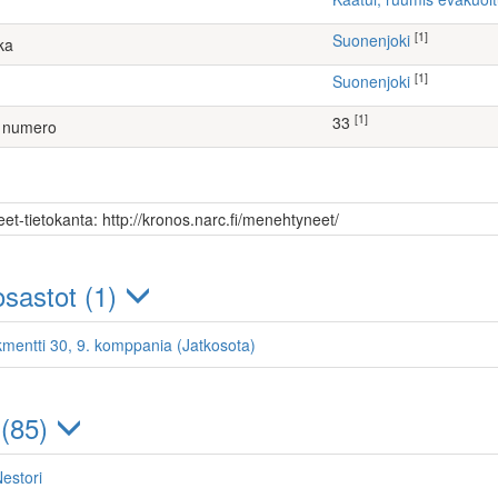
[1]
Suonenjoki
ka
[1]
Suonenjoki
[1]
33
 numero
et-tietokanta: http://kronos.narc.fi/menehtyneet/
sastot (1)
kmentti 30, 9. komppania (Jatkosota)
 (85)
Nestori