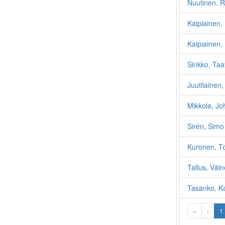
Nuutinen, R
Kaipiainen,
Kaipiainen, 
Sinkko, Taav
Juutilainen,
Mikkola, Jo
Sirén, Simo
Kuronen, To
Tallus, Väin
Tasanko, Ka
«
‹
1