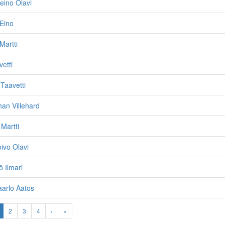
eino Olavi
 Eino
Martti
etti
 Taavetti
han Villehard
 Martti
ivo Olavi
ö Ilmari
arlo Aatos
2
3
4
›
»