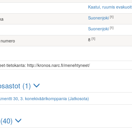
Kaatui, ruumis evakuoi
[1]
Suonenjoki
ka
[1]
Suonenjoki
[1]
8
 numero
et-tietokanta: http://kronos.narc.fi/menehtyneet/
sastot (1)
kmentti 30, 3. konekiväärikomppania (Jatkosota)
 (40)