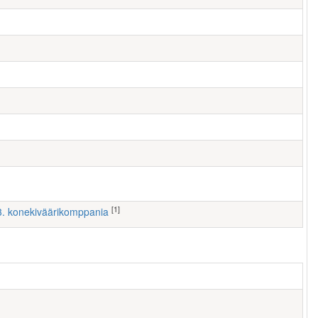
[1]
 3. konekiväärikomppania