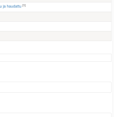
[1]
tu ja haudattu