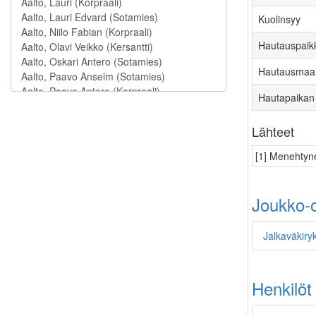
Kuolinsyy
Hautauspaik
Hautausmaa
Hautapaikan
Lähteet
[1] Menehtyne
Joukko-o
Jalkaväkiry
Henkilöt