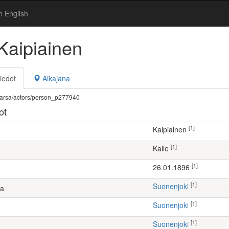
n English
Kaipiainen
iedot
Aikajana
fi/warsa/actors/person_p277940
ot
[1]
Kaipiainen
[1]
Kalle
[1]
26.01.1896
[1]
Suonenjoki
ta
[1]
Suonenjoki
[1]
Suonenjoki