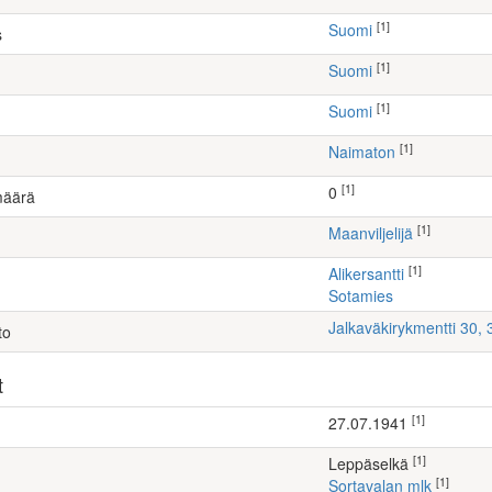
[1]
Suomi
s
[1]
Suomi
[1]
Suomi
[1]
Naimaton
[1]
0
määrä
[1]
maanviljelijä
[1]
Alikersantti
Sotamies
Jalkaväkirykmentti 30,
to
t
[1]
27.07.1941
[1]
Leppäselkä
[1]
Sortavalan mlk