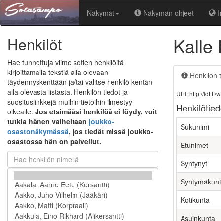
Näkymät
Näkymän ohjeet
I
Kalle 
Henkilöt
Hae tunnettuja viime sotien henkilöitä
kirjoittamalla tekstiä alla olevaan
Henkilön t
täydennyskenttään ja/tai valitse henkilö kentän
alla olevasta listasta. Henkilön tiedot ja
URI: http://ldf.
suosituslinkkejä muihin tietoihin ilmestyy
Henkilötied
oikealle.
Jos etsimääsi henkilöä ei löydy, voit
tutkia hänen vaiheitaan
joukko-
Sukunimi
osastonäkymässä
, jos tiedät missä joukko-
osastossa hän on palvellut.
Etunimet
Syntynyt
Syntymäkun
Kotikunta
Asuinkunta