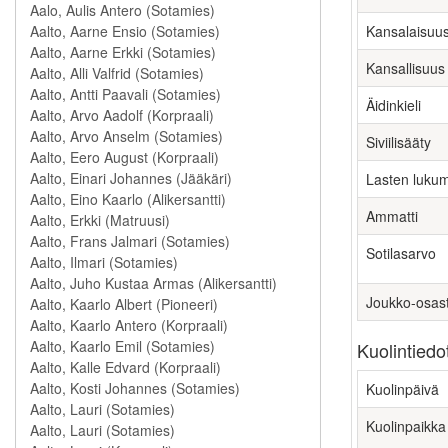
Kansalaisuu
Kansallisuus
Äidinkieli
Siviilisääty
Lasten luku
Ammatti
Sotilasarvo
Joukko-osas
Kuolintiedo
Kuolinpäivä
Kuolinpaikka