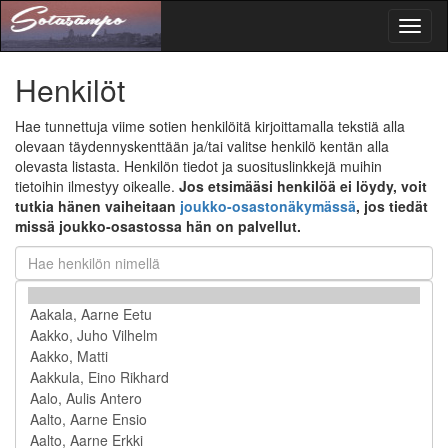
Toggl
naviga
Henkilöt
Hae tunnettuja viime sotien henkilöitä kirjoittamalla tekstiä alla
olevaan täydennyskenttään ja/tai valitse henkilö kentän alla
olevasta listasta. Henkilön tiedot ja suosituslinkkejä muihin
tietoihin ilmestyy oikealle.
Jos etsimääsi henkilöä ei löydy, voit
tutkia hänen vaiheitaan
joukko-osastonäkymässä
, jos tiedät
missä joukko-osastossa hän on palvellut.