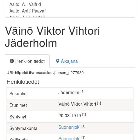
Väinö Viktor Vihtori
Jäderholm
Henkilön tiedot
Aikajana
URI: http://ldf.fi/warsa/actors/person_p277939
Henkilötiedot
[1]
Jäderholm
Sukunimi
[1]
Väinö Viktor Vihtori
Etunimet
[1]
20.03.1919
Syntynyt
[1]
Suonenjoki
Syntymäkunta
[1]
Suonenjoki
Kotikunta