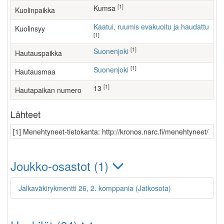
[1]
Kumsa
Kuolinpaikka
Kaatui, ruumis evakuoitu ja haudattu
Kuolinsyy
[1]
[1]
Suonenjoki
Hautauspaikka
[1]
Suonenjoki
Hautausmaa
[1]
13
Hautapaikan numero
Lähteet
[1] Menehtyneet-tietokanta: http://kronos.narc.fi/menehtyneet/
Joukko-osastot (1)
Jalkaväkirykmentti 26, 2. komppania (Jatkosota)