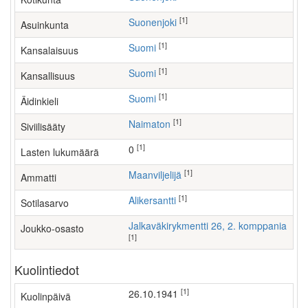
[1]
Suonenjoki
Asuinkunta
[1]
Suomi
Kansalaisuus
[1]
Suomi
Kansallisuus
[1]
Suomi
Äidinkieli
[1]
Naimaton
Siviilisääty
[1]
0
Lasten lukumäärä
[1]
maanviljelijä
Ammatti
[1]
Alikersantti
Sotilasarvo
Jalkaväkirykmentti 26, 2. komppania
Joukko-osasto
[1]
Kuolintiedot
[1]
26.10.1941
Kuolinpäivä