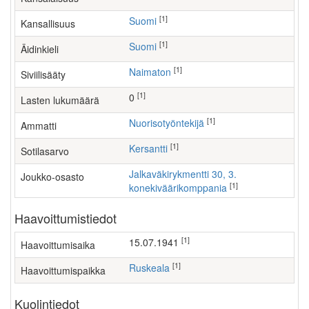
[1]
Suomi
Kansallisuus
[1]
Suomi
Äidinkieli
[1]
Naimaton
Siviilisääty
[1]
0
Lasten lukumäärä
[1]
nuorisotyöntekijä
Ammatti
[1]
Kersantti
Sotilasarvo
Jalkaväkirykmentti 30, 3.
Joukko-osasto
[1]
konekiväärikomppania
Haavoittumistiedot
[1]
15.07.1941
Haavoittumisaika
[1]
Ruskeala
Haavoittumispaikka
Kuolintiedot