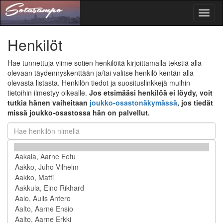
Toggl
naviga
Henkilöt
Hae tunnettuja viime sotien henkilöitä kirjoittamalla tekstiä alla
olevaan täydennyskenttään ja/tai valitse henkilö kentän alla
olevasta listasta. Henkilön tiedot ja suosituslinkkejä muihin
tietoihin ilmestyy oikealle.
Jos etsimääsi henkilöä ei löydy, voit
tutkia hänen vaiheitaan
joukko-osastonäkymässä
, jos tiedät
missä joukko-osastossa hän on palvellut.