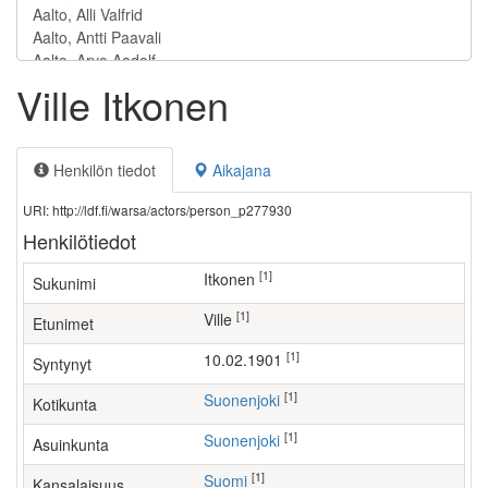
Ville Itkonen
Henkilön tiedot
Aikajana
URI: http://ldf.fi/warsa/actors/person_p277930
Henkilötiedot
[1]
Itkonen
Sukunimi
[1]
Ville
Etunimet
[1]
10.02.1901
Syntynyt
[1]
Suonenjoki
Kotikunta
[1]
Suonenjoki
Asuinkunta
[1]
Suomi
Kansalaisuus