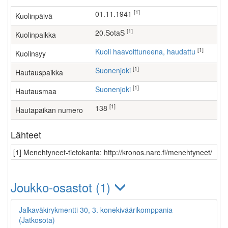
[1]
01.11.1941
Kuolinpäivä
[1]
20.SotaS
Kuolinpaikka
[1]
Kuoli haavoittuneena, haudattu
Kuolinsyy
[1]
Suonenjoki
Hautauspaikka
[1]
Suonenjoki
Hautausmaa
[1]
138
Hautapaikan numero
Lähteet
[1] Menehtyneet-tietokanta: http://kronos.narc.fi/menehtyneet/
Joukko-osastot (1)
Jalkaväkirykmentti 30, 3. konekiväärikomppania
(Jatkosota)