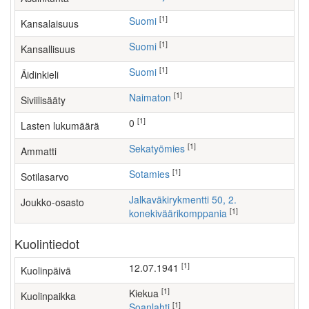
[1]
Suomi
Kansalaisuus
[1]
Suomi
Kansallisuus
[1]
Suomi
Äidinkieli
[1]
Naimaton
Siviilisääty
[1]
0
Lasten lukumäärä
[1]
sekatyömies
Ammatti
[1]
Sotamies
Sotilasarvo
Jalkaväkirykmentti 50, 2.
Joukko-osasto
[1]
konekiväärikomppania
Kuolintiedot
[1]
12.07.1941
Kuolinpäivä
[1]
Kiekua
Kuolinpaikka
[1]
Soanlahti