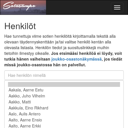
Toggl
naviga
Henkilöt
Hae tunnettuja viime sotien henkilöitä kirjoittamalla tekstiä alla
olevaan täydennyskenttään ja/tai valitse henkilö kentän alla
olevasta listasta. Henkilön tiedot ja suosituslinkkejä muihin
tietoihin ilmestyy oikealle.
Jos etsimääsi henkilöä ei löydy, voit
tutkia hänen vaiheitaan
joukko-osastonäkymässä
, jos tiedät
missä joukko-osastossa hän on palvellut.