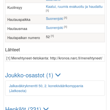
Kaatui, ruumis evakuoitu ja haudattu
Kuolinsyy
[1]
[1]
Suonenjoki
Hautauspaikka
[1]
Suonenjoki
Hautausmaa
[1]
52
Hautapaikan numero
Lähteet
[1] Menehtyneet-tietokanta: http://kronos.narc.fi/menehtyneet/
Joukko-osastot (1)
Jalkaväkirykmentti 50, 2. konekiväärikomppania
(Jatkosota)
Henkilöt (231)