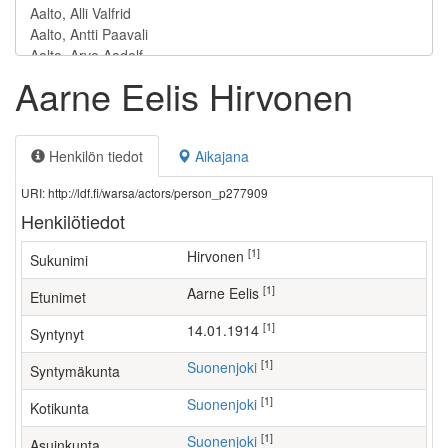
Aarne Eelis Hirvonen
Henkilön tiedot
Aikajana
URI: http://ldf.fi/warsa/actors/person_p277909
Henkilötiedot
[1]
Hirvonen
Sukunimi
[1]
Aarne Eelis
Etunimet
[1]
14.01.1914
Syntynyt
[1]
Suonenjoki
Syntymäkunta
[1]
Suonenjoki
Kotikunta
[1]
Suonenjoki
Asuinkunta