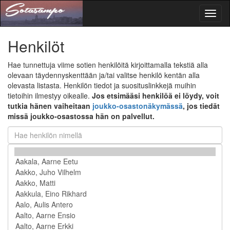
Toggl
naviga
Henkilöt
Hae tunnettuja viime sotien henkilöitä kirjoittamalla tekstiä alla
olevaan täydennyskenttään ja/tai valitse henkilö kentän alla
olevasta listasta. Henkilön tiedot ja suosituslinkkejä muihin
tietoihin ilmestyy oikealle.
Jos etsimääsi henkilöä ei löydy, voit
tutkia hänen vaiheitaan
joukko-osastonäkymässä
, jos tiedät
missä joukko-osastossa hän on palvellut.