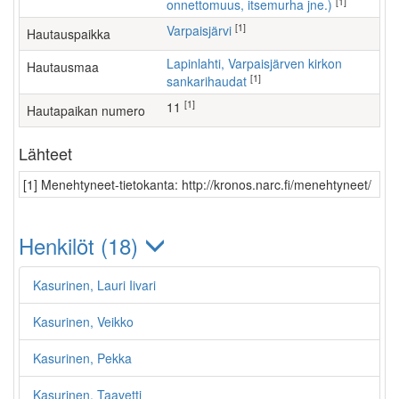
[1]
onnettomuus, itsemurha jne.)
[1]
Varpaisjärvi
Hautauspaikka
Lapinlahti, Varpaisjärven kirkon
Hautausmaa
[1]
sankarihaudat
[1]
11
Hautapaikan numero
Lähteet
[1] Menehtyneet-tietokanta: http://kronos.narc.fi/menehtyneet/
Henkilöt (18)
Kasurinen, Lauri Iivari
Kasurinen, Veikko
Kasurinen, Pekka
Kasurinen, Taavetti