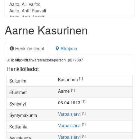
Aarne Kasurinen
Henkilön tiedot
Aikajana
URI: http://ldf.fi/warsa/actors/person_p277887
Henkilötiedot
[1]
Kasurinen
Sukunimi
[1]
Aarne
Etunimet
[1]
06.04.1913
Syntynyt
[1]
Varpaisjärvi
Syntymäkunta
[1]
Varpaisjärvi
Kotikunta
[1]
Varpaisjärvi
Asuinkunta