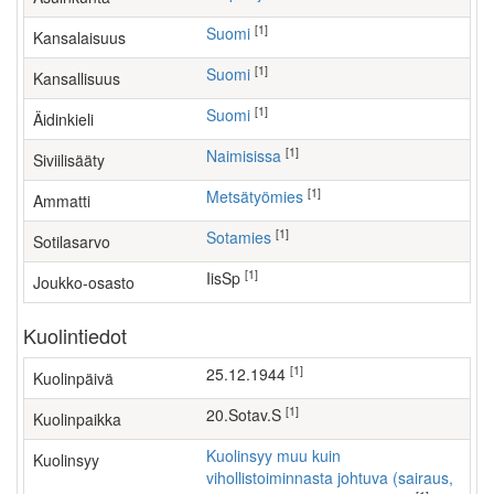
[1]
Suomi
Kansalaisuus
[1]
Suomi
Kansallisuus
[1]
Suomi
Äidinkieli
[1]
Naimisissa
Siviilisääty
[1]
metsätyömies
Ammatti
[1]
Sotamies
Sotilasarvo
[1]
IisSp
Joukko-osasto
Kuolintiedot
[1]
25.12.1944
Kuolinpäivä
[1]
20.Sotav.S
Kuolinpaikka
Kuolinsyy muu kuin
Kuolinsyy
vihollistoiminnasta johtuva (sairaus,