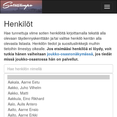
Toggl
naviga
Henkilöt
Hae tunnettuja viime sotien henkilöitä kirjoittamalla tekstiä alla
olevaan täydennyskenttään ja/tai valitse henkilö kentän alla
olevasta listasta. Henkilön tiedot ja suosituslinkkejä muihin
tietoihin ilmestyy oikealle.
Jos etsimääsi henkilöä ei löydy, voit
tutkia hänen vaiheitaan
joukko-osastonäkymässä
, jos tiedät
missä joukko-osastossa hän on palvellut.