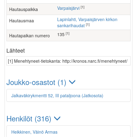
[1]
Varpaisjärvi
Hautauspaikka
Lapinlahti, Varpaisjärven kirkon
Hautausmaa
[1]
sankarihaudat
[1]
135
Hautapaikan numero
Lähteet
[1] Menehtyneet-tietokanta: http://kronos.narc.fi/menehtyneet/
Joukko-osastot (1)
Jalkaväkirykmentti 52, III pataljoona (Jatkosota)
Henkilöt (316)
Heikkinen, Väinö Armas