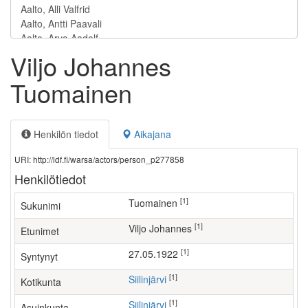
Viljo Johannes
Tuomainen
Henkilön tiedot
Aikajana
URI: http://ldf.fi/warsa/actors/person_p277858
Henkilötiedot
[1]
Tuomainen
Sukunimi
[1]
Viljo Johannes
Etunimet
[1]
27.05.1922
Syntynyt
[1]
Siilinjärvi
Kotikunta
[1]
Siilinjärvi
Asuinkunta