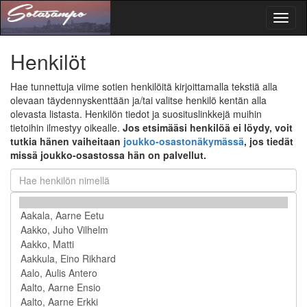
Toggl
naviga
Henkilöt
Hae tunnettuja viime sotien henkilöitä kirjoittamalla tekstiä alla
olevaan täydennyskenttään ja/tai valitse henkilö kentän alla
olevasta listasta. Henkilön tiedot ja suosituslinkkejä muihin
tietoihin ilmestyy oikealle.
Jos etsimääsi henkilöä ei löydy, voit
tutkia hänen vaiheitaan
joukko-osastonäkymässä
, jos tiedät
missä joukko-osastossa hän on palvellut.