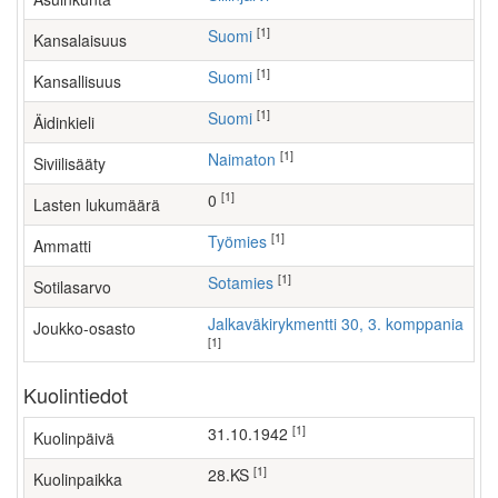
[1]
Suomi
Kansalaisuus
[1]
Suomi
Kansallisuus
[1]
Suomi
Äidinkieli
[1]
Naimaton
Siviilisääty
[1]
0
Lasten lukumäärä
[1]
työmies
Ammatti
[1]
Sotamies
Sotilasarvo
Jalkaväkirykmentti 30, 3. komppania
Joukko-osasto
[1]
Kuolintiedot
[1]
31.10.1942
Kuolinpäivä
[1]
28.KS
Kuolinpaikka