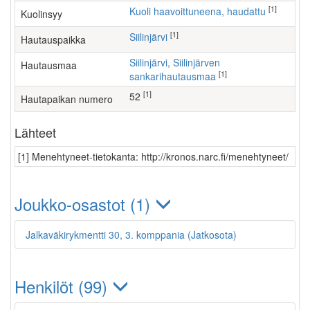
[1]
Kuoli haavoittuneena, haudattu
Kuolinsyy
[1]
Siilinjärvi
Hautauspaikka
Siilinjärvi, Siilinjärven
Hautausmaa
[1]
sankarihautausmaa
[1]
52
Hautapaikan numero
Lähteet
[1] Menehtyneet-tietokanta: http://kronos.narc.fi/menehtyneet/
Joukko-osastot (1)
Jalkaväkirykmentti 30, 3. komppania (Jatkosota)
Henkilöt (99)