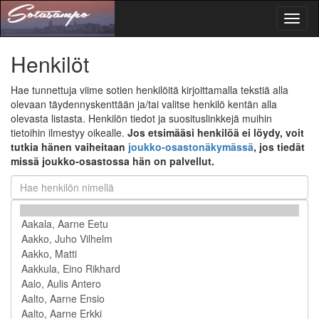
Toggl
naviga
Henkilöt
Hae tunnettuja viime sotien henkilöitä kirjoittamalla tekstiä alla
olevaan täydennyskenttään ja/tai valitse henkilö kentän alla
olevasta listasta. Henkilön tiedot ja suosituslinkkejä muihin
tietoihin ilmestyy oikealle.
Jos etsimääsi henkilöä ei löydy, voit
tutkia hänen vaiheitaan
joukko-osastonäkymässä
, jos tiedät
missä joukko-osastossa hän on palvellut.