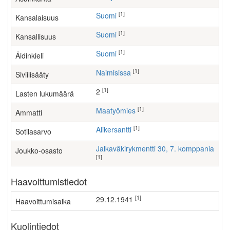
[1]
Suomi
Kansalaisuus
[1]
Suomi
Kansallisuus
[1]
Suomi
Äidinkieli
[1]
Naimisissa
Siviilisääty
[1]
2
Lasten lukumäärä
[1]
maatyömies
Ammatti
[1]
Alikersantti
Sotilasarvo
Jalkaväkirykmentti 30, 7. komppania
Joukko-osasto
[1]
Haavoittumistiedot
[1]
29.12.1941
Haavoittumisaika
Kuolintiedot