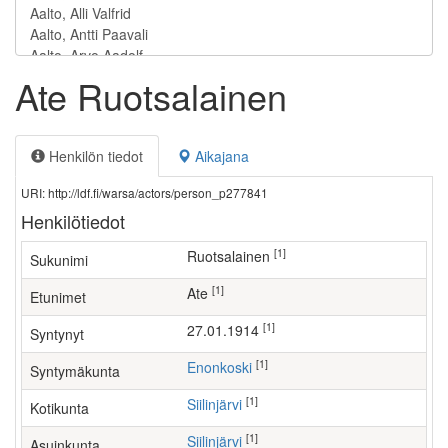
Ate Ruotsalainen
Henkilön tiedot
Aikajana
URI: http://ldf.fi/warsa/actors/person_p277841
Henkilötiedot
[1]
Ruotsalainen
Sukunimi
[1]
Ate
Etunimet
[1]
27.01.1914
Syntynyt
[1]
Enonkoski
Syntymäkunta
[1]
Siilinjärvi
Kotikunta
[1]
Siilinjärvi
Asuinkunta