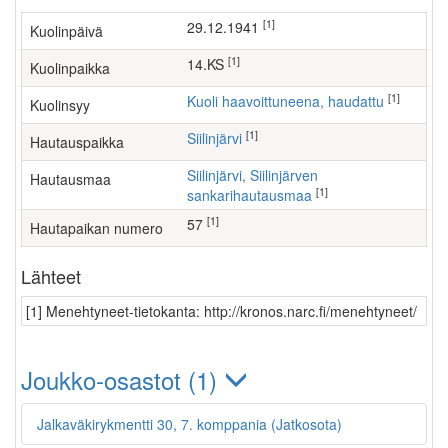
[1]
29.12.1941
Kuolinpäivä
[1]
14.KS
Kuolinpaikka
[1]
Kuoli haavoittuneena, haudattu
Kuolinsyy
[1]
Siilinjärvi
Hautauspaikka
Siilinjärvi, Siilinjärven
Hautausmaa
[1]
sankarihautausmaa
[1]
57
Hautapaikan numero
Lähteet
[1] Menehtyneet-tietokanta: http://kronos.narc.fi/menehtyneet/
Joukko-osastot (1)
Jalkaväkirykmentti 30, 7. komppania (Jatkosota)