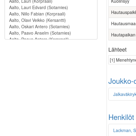
Kuolinsyy
Hautauspaik
Hautausmaa
Hautapaikan
Lähteet
[1] Menehtyne
Joukko-o
Jalkaväkiry
Henkilöt
Lackman, S