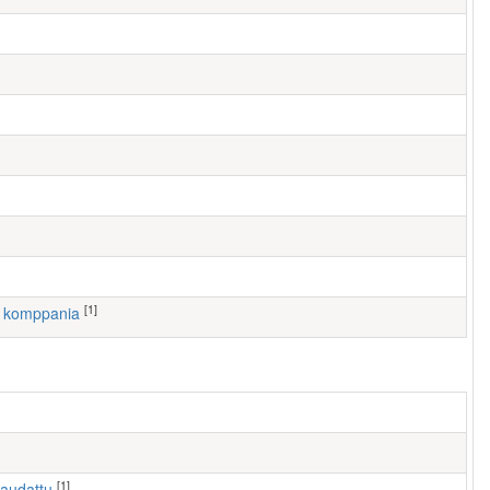
[1]
1. komppania
[1]
haudattu