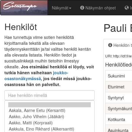
Näkymät
Näkymän ohjeet
I
Pauli
Henkilöt
Hae tunnettuja viime sotien henkilöitä
kirjoittamalla tekstiä alla olevaan
Henkilön t
täydennyskenttään ja/tai valitse henkilö kentän
alla olevasta listasta. Henkilön tiedot ja
URI: http://ldf.
suosituslinkkejä muihin tietoihin ilmestyy
Henkilötied
oikealle.
Jos etsimääsi henkilöä ei löydy, voit
tutkia hänen vaiheitaan
joukko-
Sukunimi
osastonäkymässä
, jos tiedät missä joukko-
osastossa hän on palvellut.
Etunimet
Syntynyt
Syntymäkun
Kotikunta
Asuinkunta