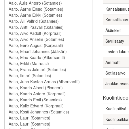
Kansalaisuu
Kansallisuus
Äidinkieli
Siviilisääty
Lasten luku
Ammatti
Sotilasarvo
Joukko-osas
Kuolintiedo
Kuolinpäivä
Kuolinpaikka