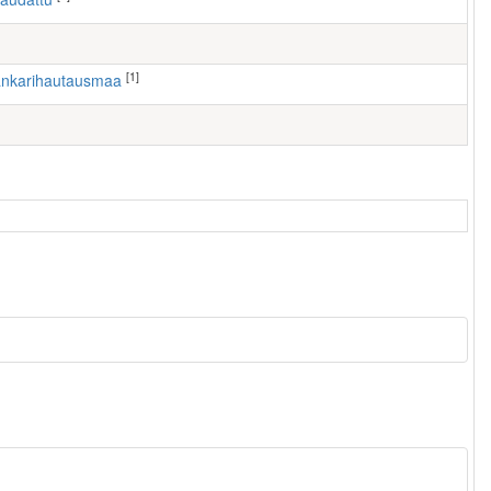
[1]
en sankarihautausmaa