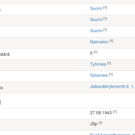
[1]
Suomi
s
[1]
Suomi
[1]
Suomi
[1]
Naimaton
[1]
0
määrä
[1]
työmies
[1]
Sotamies
Jalkaväkirykmentti 9, 
to
t
[1]
27.08.1943
[1]
JSp
Kuoli haavoittuneena, 