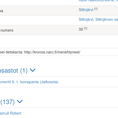
[1]
Siilinjärvi
ka
Siilinjärvi, Siilinjärv
[1]
32
 numero
et-tietokanta: http://kronos.narc.fi/menehtyneet/
sastot (1)
kmentti 9, 1. komppania (Jatkosota)
 (137)
amuli Robert