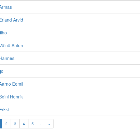
 Armas
rland Arvid
ilho
Väinö Anton
 Hannes
jo
Aarno Eemil
oini Henrik
Erkki
2
3
4
5
›
»