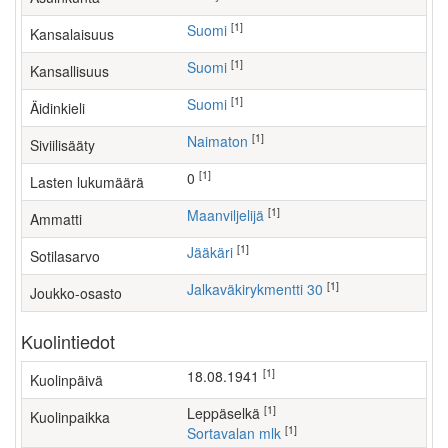
[1]
Suomi
Kansalaisuus
[1]
Suomi
Kansallisuus
[1]
Suomi
Äidinkieli
[1]
Naimaton
Siviilisääty
[1]
0
Lasten lukumäärä
[1]
maanviljelijä
Ammatti
[1]
Jääkäri
Sotilasarvo
[1]
Jalkaväkirykmentti 30
Joukko-osasto
Kuolintiedot
[1]
18.08.1941
Kuolinpäivä
[1]
Leppäselkä
Kuolinpaikka
[1]
Sortavalan mlk