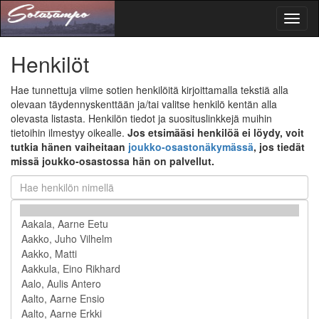
Toggl
naviga
Henkilöt
Hae tunnettuja viime sotien henkilöitä kirjoittamalla tekstiä alla
olevaan täydennyskenttään ja/tai valitse henkilö kentän alla
olevasta listasta. Henkilön tiedot ja suosituslinkkejä muihin
tietoihin ilmestyy oikealle.
Jos etsimääsi henkilöä ei löydy, voit
tutkia hänen vaiheitaan
joukko-osastonäkymässä
, jos tiedät
missä joukko-osastossa hän on palvellut.