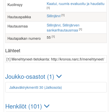
Kaatui, ruumis evakuoitu ja haudattu
Kuolinsyy
[1]
[1]
Siilinjärvi
Hautauspaikka
Siilinjärvi, Siilinjärven
Hautausmaa
[1]
sankarihautausmaa
[1]
55
Hautapaikan numero
Lähteet
[1] Menehtyneet-tietokanta: http://kronos.narc.fi/menehtyneet/
Joukko-osastot (1)
Jalkaväkirykmentti 30 (Jatkosota)
Henkilöt (101)