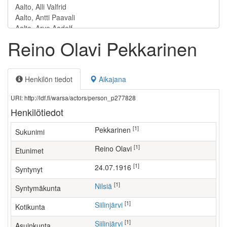
Reino Olavi Pekkarinen
Henkilön tiedot
Aikajana
URI: http://ldf.fi/warsa/actors/person_p277828
Henkilötiedot
[1]
Pekkarinen
Sukunimi
[1]
Reino Olavi
Etunimet
[1]
24.07.1916
Syntynyt
[1]
Nilsiä
Syntymäkunta
[1]
Siilinjärvi
Kotikunta
[1]
Siilinjärvi
Asuinkunta