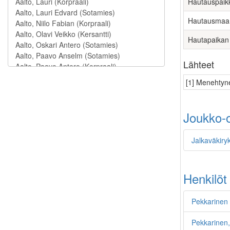
Hautauspaik
Hautausmaa
Hautapaikan
Lähteet
[1] Menehtyne
Joukko-o
Jalkaväkiry
Henkilöt
Pekkarinen
Pekkarinen,