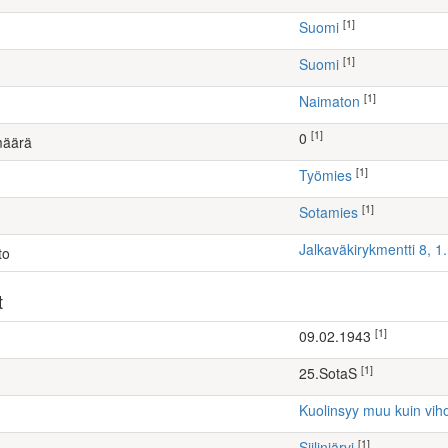
[1]
Suomi
[1]
Suomi
[1]
Naimaton
[1]
0
määrä
[1]
työmies
[1]
Sotamies
Jalkaväkirykmentti 8, 
to
t
[1]
09.02.1943
[1]
25.SotaS
Kuolinsyy muu kuin vih
[1]
Siilinjärvi