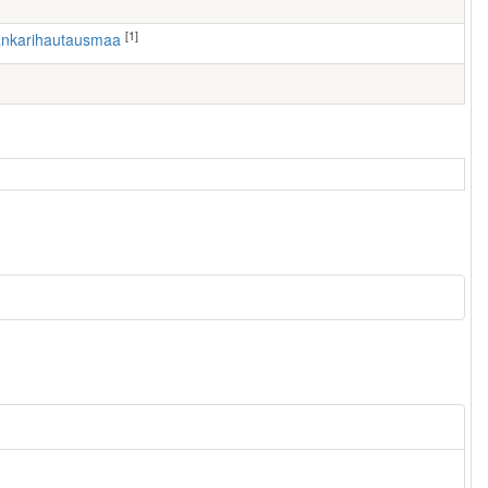
[1]
en sankarihautausmaa