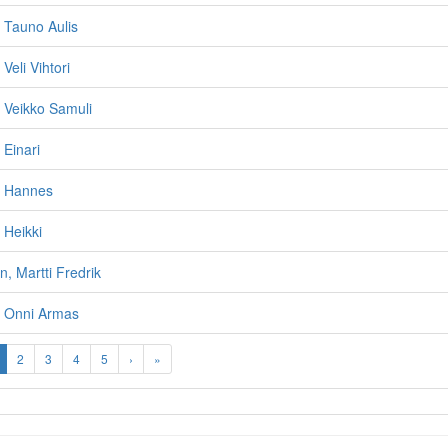
 Tauno Aulis
Veli Vihtori
 Veikko Samuli
 Einari
, Hannes
 Heikki
n, Martti Fredrik
, Onni Armas
2
3
4
5
›
»