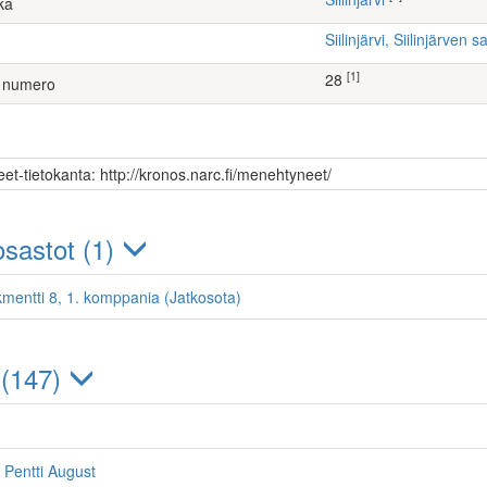
ka
Siilinjärvi, Siilinjärv
[1]
28
 numero
et-tietokanta: http://kronos.narc.fi/menehtyneet/
sastot (1)
kmentti 8, 1. komppania (Jatkosota)
 (147)
 Pentti August