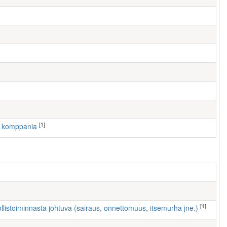
[1]
1. komppania
[1]
ollistoiminnasta johtuva (sairaus, onnettomuus, itsemurha jne.)