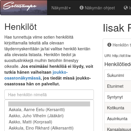
Näkymät
Näkymän ohjeet
I
Iisak
Henkilöt
Hae tunnettuja viime sotien henkilöitä
kirjoittamalla tekstiä alla olevaan
Henkilön t
täydennyskenttään ja/tai valitse henkilö kentän
alla olevasta listasta. Henkilön tiedot ja
URI: http://ldf.
suosituslinkkejä muihin tietoihin ilmestyy
Henkilötied
oikealle.
Jos etsimääsi henkilöä ei löydy, voit
tutkia hänen vaiheitaan
joukko-
Sukunimi
osastonäkymässä
, jos tiedät missä joukko-
osastossa hän on palvellut.
Etunimet
Syntynyt
Kotikunta
Asuinkunta
Kansalaisuu