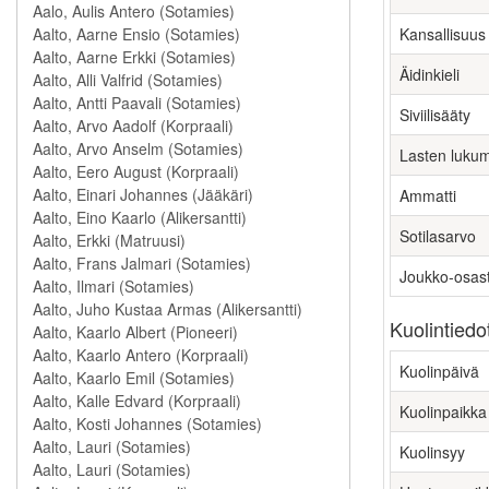
Kansallisuus
Äidinkieli
Siviilisääty
Lasten luku
Ammatti
Sotilasarvo
Joukko-osas
Kuolintiedo
Kuolinpäivä
Kuolinpaikka
Kuolinsyy