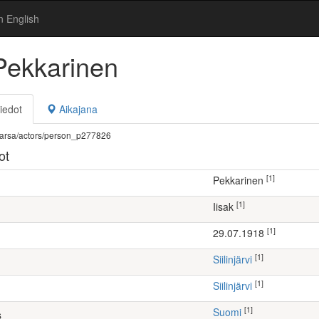
n English
 Pekkarinen
iedot
Aikajana
fi/warsa/actors/person_p277826
ot
[1]
Pekkarinen
[1]
Iisak
[1]
29.07.1918
[1]
Siilinjärvi
[1]
Siilinjärvi
[1]
Suomi
s