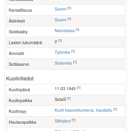
[1]
Suomi
Kansallisuus
[1]
Suomi
Äidinkieli
[1]
Naimisissa
Siviilisääty
[1]
2
Lasten lukumäärä
[1]
työmies
Ammatti
[1]
Sotamies
Sotilasarvo
Kuolintiedot
[1]
11.03.1945
Kuolinpäivä
[1]
SotaS
Kuolinpaikka
[1]
Kuoli haavoittuneena, haudattu
Kuolinsyy
[1]
Siilinjärvi
Hautauspaikka