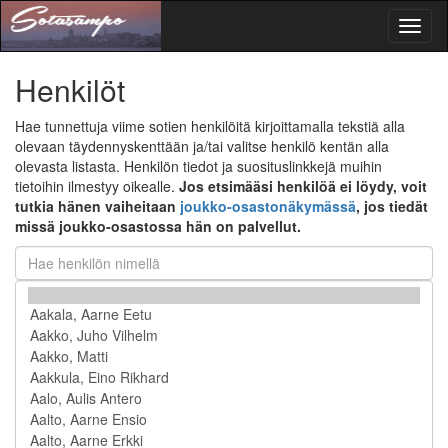
Toggl
naviga
Henkilöt
Hae tunnettuja viime sotien henkilöitä kirjoittamalla tekstiä alla
olevaan täydennyskenttään ja/tai valitse henkilö kentän alla
olevasta listasta. Henkilön tiedot ja suosituslinkkejä muihin
tietoihin ilmestyy oikealle.
Jos etsimääsi henkilöä ei löydy, voit
tutkia hänen vaiheitaan
joukko-osastonäkymässä
, jos tiedät
missä joukko-osastossa hän on palvellut.