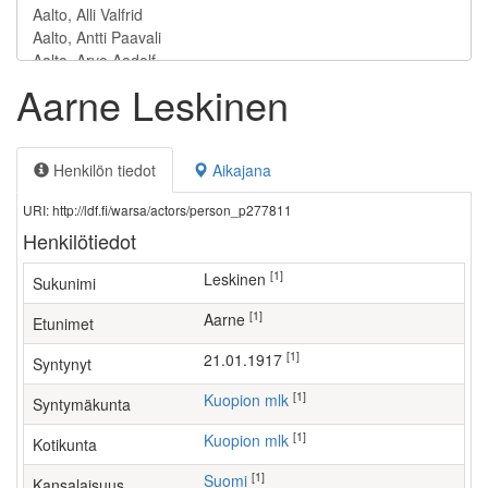
Aarne Leskinen
Henkilön tiedot
Aikajana
URI: http://ldf.fi/warsa/actors/person_p277811
Henkilötiedot
[1]
Leskinen
Sukunimi
[1]
Aarne
Etunimet
[1]
21.01.1917
Syntynyt
[1]
Kuopion mlk
Syntymäkunta
[1]
Kuopion mlk
Kotikunta
[1]
Suomi
Kansalaisuus