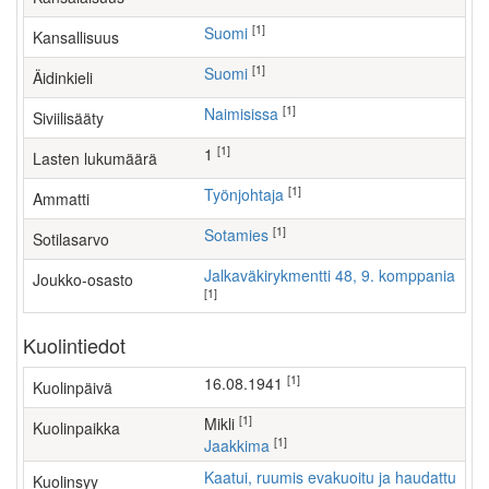
[1]
Suomi
Kansallisuus
[1]
Suomi
Äidinkieli
[1]
Naimisissa
Siviilisääty
[1]
1
Lasten lukumäärä
[1]
työnjohtaja
Ammatti
[1]
Sotamies
Sotilasarvo
Jalkaväkirykmentti 48, 9. komppania
Joukko-osasto
[1]
Kuolintiedot
[1]
16.08.1941
Kuolinpäivä
[1]
Mikli
Kuolinpaikka
[1]
Jaakkima
Kaatui, ruumis evakuoitu ja haudattu
Kuolinsyy