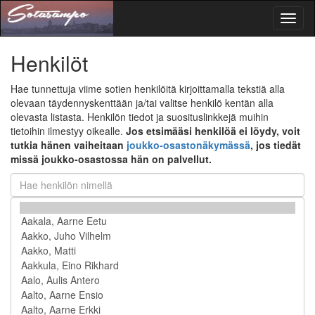
Toggl
naviga
Henkilöt
Hae tunnettuja viime sotien henkilöitä kirjoittamalla tekstiä alla
olevaan täydennyskenttään ja/tai valitse henkilö kentän alla
olevasta listasta. Henkilön tiedot ja suosituslinkkejä muihin
tietoihin ilmestyy oikealle.
Jos etsimääsi henkilöä ei löydy, voit
tutkia hänen vaiheitaan
joukko-osastonäkymässä
, jos tiedät
missä joukko-osastossa hän on palvellut.