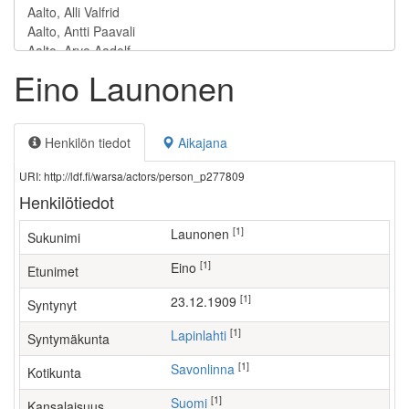
Eino Launonen
Henkilön tiedot
Aikajana
URI: http://ldf.fi/warsa/actors/person_p277809
Henkilötiedot
[1]
Launonen
Sukunimi
[1]
Eino
Etunimet
[1]
23.12.1909
Syntynyt
[1]
Lapinlahti
Syntymäkunta
[1]
Savonlinna
Kotikunta
[1]
Suomi
Kansalaisuus