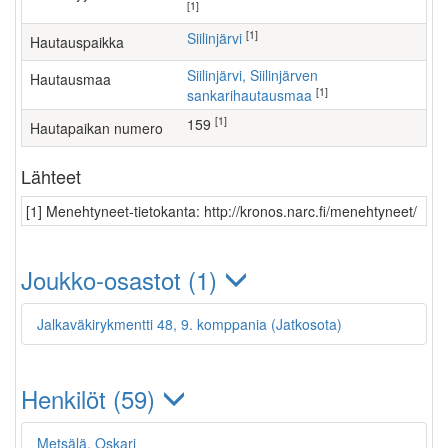
[1]
[1]
Siilinjärvi
Hautauspaikka
Siilinjärvi, Siilinjärven
Hautausmaa
[1]
sankarihautausmaa
[1]
159
Hautapaikan numero
Lähteet
[1] Menehtyneet-tietokanta: http://kronos.narc.fi/menehtyneet/
Joukko-osastot (1)
Jalkaväkirykmentti 48, 9. komppania (Jatkosota)
Henkilöt (59)
Metsälä, Oskari