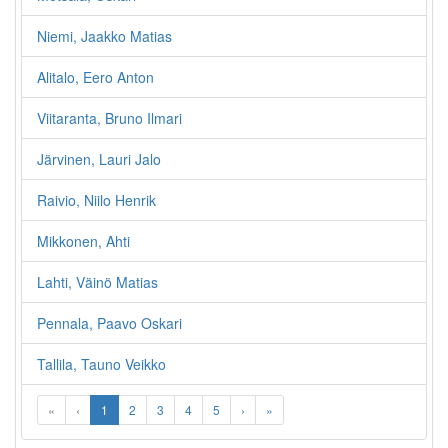
Niemi, Jaakko Matias
Alitalo, Eero Anton
Viitaranta, Bruno Ilmari
Järvinen, Lauri Jalo
Raivio, Niilo Henrik
Mikkonen, Ahti
Lahti, Väinö Matias
Pennala, Paavo Oskari
Tallila, Tauno Veikko
«
‹
1
2
3
4
5
›
»