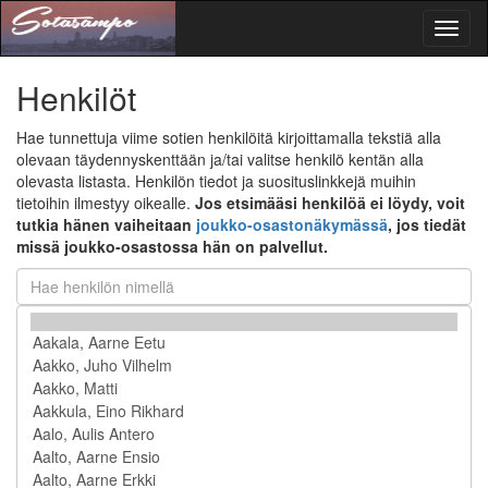
Toggl
naviga
Henkilöt
Hae tunnettuja viime sotien henkilöitä kirjoittamalla tekstiä alla
olevaan täydennyskenttään ja/tai valitse henkilö kentän alla
olevasta listasta. Henkilön tiedot ja suosituslinkkejä muihin
tietoihin ilmestyy oikealle.
Jos etsimääsi henkilöä ei löydy, voit
tutkia hänen vaiheitaan
joukko-osastonäkymässä
, jos tiedät
missä joukko-osastossa hän on palvellut.