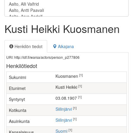
Kusti Heikki Kuosmanen
Henkilön tiedot
Aikajana
URI: http://ldf.fi/warsa/actors/person_p277806
Henkilötiedot
[1]
Kuosmanen
Sukunimi
[1]
Kusti Heikki
Etunimet
[1]
03.08.1907
Syntynyt
[1]
Siilinjärvi
Kotikunta
[1]
Siilinjärvi
Asuinkunta
[1]
Suomi
Kansalaisuus