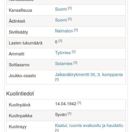
[1]
Suomi
Kansallisuus
[1]
Suomi
Äidinkieli
[1]
Naimaton
Siviilisääty
[1]
0
Lasten lukumäärä
[1]
työmies
Ammatti
[1]
Sotamies
Sotilasarvo
Jalkaväkirykmentti 30, 3. komppania
Joukko-osasto
[1]
Kuolintiedot
[1]
14.04.1942
Kuolinpäivä
[1]
Syväri
Kuolinpaikka
Kaatui, ruumis evakuoitu ja haudattu
Kuolinsyy
[1]