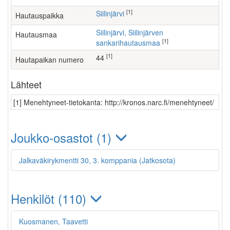
[1]
Siilinjärvi
Hautauspaikka
Siilinjärvi, Siilinjärven
Hautausmaa
[1]
sankarihautausmaa
[1]
44
Hautapaikan numero
Lähteet
[1] Menehtyneet-tietokanta: http://kronos.narc.fi/menehtyneet/
Joukko-osastot (1)
Jalkaväkirykmentti 30, 3. komppania (Jatkosota)
Henkilöt (110)
Kuosmanen, Taavetti