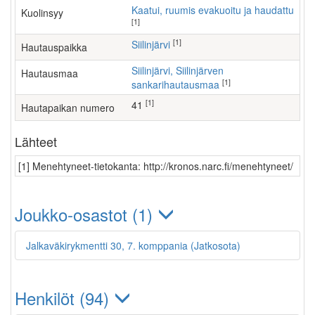
Kaatui, ruumis evakuoitu ja haudattu
Kuolinsyy
[1]
[1]
Siilinjärvi
Hautauspaikka
Siilinjärvi, Siilinjärven
Hautausmaa
[1]
sankarihautausmaa
[1]
41
Hautapaikan numero
Lähteet
[1] Menehtyneet-tietokanta: http://kronos.narc.fi/menehtyneet/
Joukko-osastot (1)
Jalkaväkirykmentti 30, 7. komppania (Jatkosota)
Henkilöt (94)