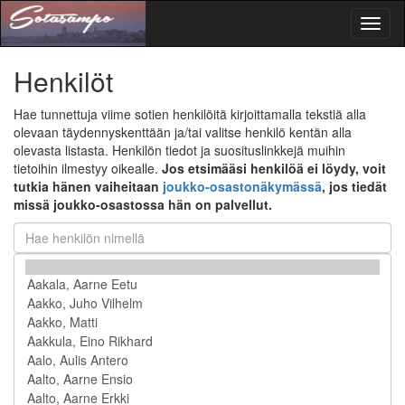
Toggl
naviga
Henkilöt
Hae tunnettuja viime sotien henkilöitä kirjoittamalla tekstiä alla
olevaan täydennyskenttään ja/tai valitse henkilö kentän alla
olevasta listasta. Henkilön tiedot ja suosituslinkkejä muihin
tietoihin ilmestyy oikealle.
Jos etsimääsi henkilöä ei löydy, voit
tutkia hänen vaiheitaan
joukko-osastonäkymässä
, jos tiedät
missä joukko-osastossa hän on palvellut.