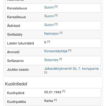
[1]
Suomi
Kansalaisuus
[1]
Suomi
Kansallisuus
[1]
Suomi
Äidinkieli
[1]
Naimaton
Siviilisääty
[1]
0
Lasten lukumäärä
[1]
koneenkäyttäjä
Ammatti
[1]
Sotamies
Sotilasarvo
Jalkaväkirykmentti 30, 7. komppania
Joukko-osasto
[1]
Kuolintiedot
[1]
05.01.1942
Kuolinpäivä
[1]
Karka
Kuolinpaikka