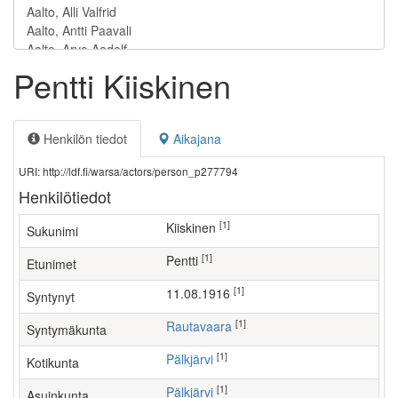
Pentti Kiiskinen
Henkilön tiedot
Aikajana
URI: http://ldf.fi/warsa/actors/person_p277794
Henkilötiedot
[1]
Kiiskinen
Sukunimi
[1]
Pentti
Etunimet
[1]
11.08.1916
Syntynyt
[1]
Rautavaara
Syntymäkunta
[1]
Pälkjärvi
Kotikunta
[1]
Pälkjärvi
Asuinkunta