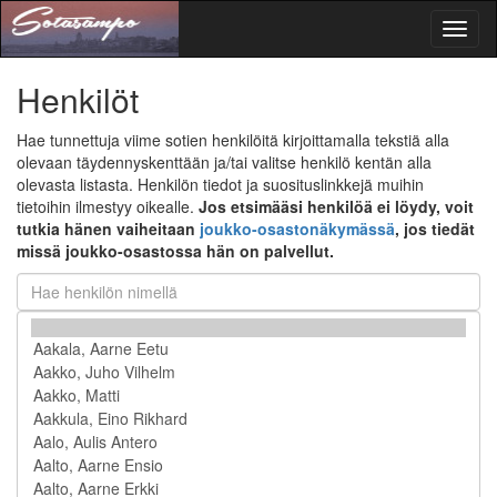
Toggl
naviga
Henkilöt
Hae tunnettuja viime sotien henkilöitä kirjoittamalla tekstiä alla
olevaan täydennyskenttään ja/tai valitse henkilö kentän alla
olevasta listasta. Henkilön tiedot ja suosituslinkkejä muihin
tietoihin ilmestyy oikealle.
Jos etsimääsi henkilöä ei löydy, voit
tutkia hänen vaiheitaan
joukko-osastonäkymässä
, jos tiedät
missä joukko-osastossa hän on palvellut.