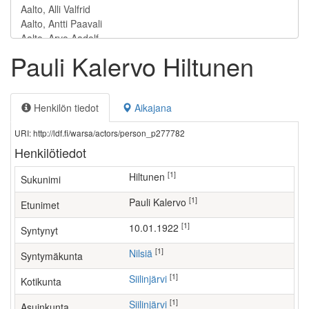
Pauli Kalervo Hiltunen
Henkilön tiedot
Aikajana
URI: http://ldf.fi/warsa/actors/person_p277782
Henkilötiedot
[1]
Hiltunen
Sukunimi
[1]
Pauli Kalervo
Etunimet
[1]
10.01.1922
Syntynyt
[1]
Nilsiä
Syntymäkunta
[1]
Siilinjärvi
Kotikunta
[1]
Siilinjärvi
Asuinkunta