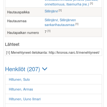
[1]
onnettomuus, itsemurha jne.)
[1]
Siilinjärvi
Hautauspaikka
Siilinjärvi, Siilinjärven
Hautausmaa
[1]
sankarihautausmaa
[1]
7
Hautapaikan numero
Lähteet
[1] Menehtyneet-tietokanta: http://kronos.narc.fi/menehtyneet/
Henkilöt (207)
Hiltunen, Sulo
Hiltunen, Armas
Hiltunen, Uuno Ilmari