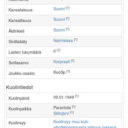
[1]
Suomi
Kansalaisuus
[1]
Suomi
Kansallisuus
[1]
Suomi
Äidinkieli
[1]
Naimisissa
Siviilisääty
[1]
0
Lasten lukumäärä
[1]
Korpraali
Sotilasarvo
[1]
KuoSp
Joukko-osasto
Kuolintiedot
[1]
09.01.1949
Kuolinpäivä
[1]
parantola
Kuolinpaikka
[1]
Siilinjärvi
Kuolinsyy muu kuin
Kuolinsyy
vihollistoiminnasta johtuva (sairaus,