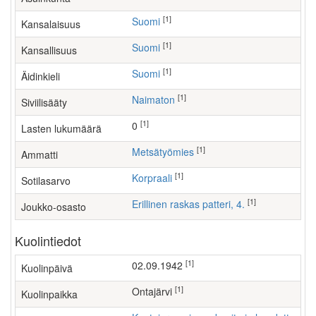
[1]
Suomi
Kansalaisuus
[1]
Suomi
Kansallisuus
[1]
Suomi
Äidinkieli
[1]
Naimaton
Siviilisääty
[1]
0
Lasten lukumäärä
[1]
metsätyömies
Ammatti
[1]
Korpraali
Sotilasarvo
[1]
Erillinen raskas patteri, 4.
Joukko-osasto
Kuolintiedot
[1]
02.09.1942
Kuolinpäivä
[1]
Ontajärvi
Kuolinpaikka