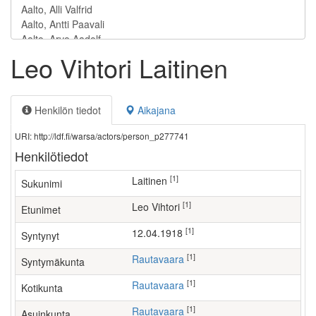
Leo Vihtori Laitinen
Henkilön tiedot
Aikajana
URI: http://ldf.fi/warsa/actors/person_p277741
Henkilötiedot
[1]
Laitinen
Sukunimi
[1]
Leo Vihtori
Etunimet
[1]
12.04.1918
Syntynyt
[1]
Rautavaara
Syntymäkunta
[1]
Rautavaara
Kotikunta
[1]
Rautavaara
Asuinkunta