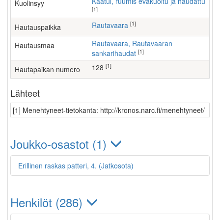
Kaatui, ruumis evakuoitu ja haudattu
Kuolinsyy
[1]
[1]
Rautavaara
Hautauspaikka
Rautavaara, Rautavaaran
Hautausmaa
[1]
sankarihaudat
[1]
128
Hautapaikan numero
Lähteet
[1] Menehtyneet-tietokanta: http://kronos.narc.fi/menehtyneet/
Joukko-osastot (1)
Erillinen raskas patteri, 4. (Jatkosota)
Henkilöt (286)