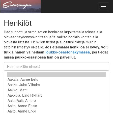
Toggl
naviga
Henkilöt
Hae tunnettuja viime sotien henkilöitä kirjoittamalla tekstiä alla
olevaan täydennyskenttään ja/tai valitse henkilö kentän alla
olevasta listasta. Henkilön tiedot ja suosituslinkkejä muihin
tietoihin ilmestyy oikealle.
Jos etsimääsi henkilöä ei löydy, voit
tutkia hänen vaiheitaan
joukko-osastonäkymässä
, jos tiedät
missä joukko-osastossa hän on palvellut.