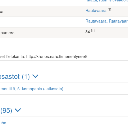
[1]
Rautavaara
ka
Rautavaara, Rautavaa
[1]
34
 numero
et-tietokanta: http://kronos.narc.fi/menehtyneet/
sastot (1)
kmentti 9, 6. komppania (Jatkosota)
 (95)
Juho