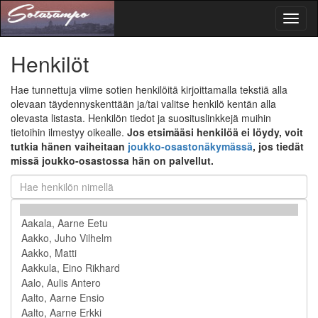
Toggl
naviga
Henkilöt
Hae tunnettuja viime sotien henkilöitä kirjoittamalla tekstiä alla
olevaan täydennyskenttään ja/tai valitse henkilö kentän alla
olevasta listasta. Henkilön tiedot ja suosituslinkkejä muihin
tietoihin ilmestyy oikealle.
Jos etsimääsi henkilöä ei löydy, voit
tutkia hänen vaiheitaan
joukko-osastonäkymässä
, jos tiedät
missä joukko-osastossa hän on palvellut.