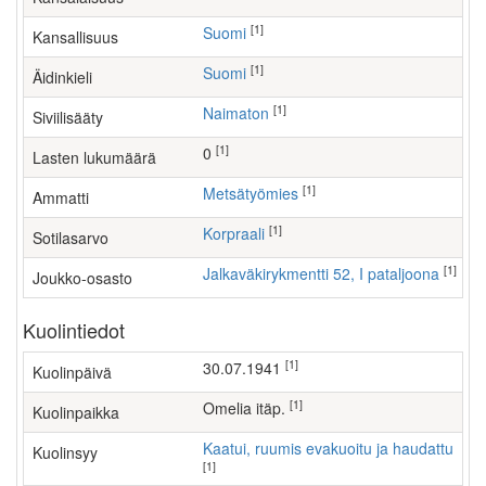
[1]
Suomi
Kansallisuus
[1]
Suomi
Äidinkieli
[1]
Naimaton
Siviilisääty
[1]
0
Lasten lukumäärä
[1]
metsätyömies
Ammatti
[1]
Korpraali
Sotilasarvo
[1]
Jalkaväkirykmentti 52, I pataljoona
Joukko-osasto
Kuolintiedot
[1]
30.07.1941
Kuolinpäivä
[1]
Omelia itäp.
Kuolinpaikka
Kaatui, ruumis evakuoitu ja haudattu
Kuolinsyy
[1]