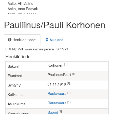
Pauliinus/Pauli Korhonen
Henkilön tiedot
Aikajana
URI: http://ldf.fi/warsa/actors/person_p277723
Henkilötiedot
[1]
Korhonen
Sukunimi
[1]
Pauliinus/Pauli
Etunimet
[1]
01.11.1918
Syntynyt
[1]
Rautavaara
Kotikunta
[1]
Rautavaara
Asuinkunta
[1]
Suomi
Kansalaisuus