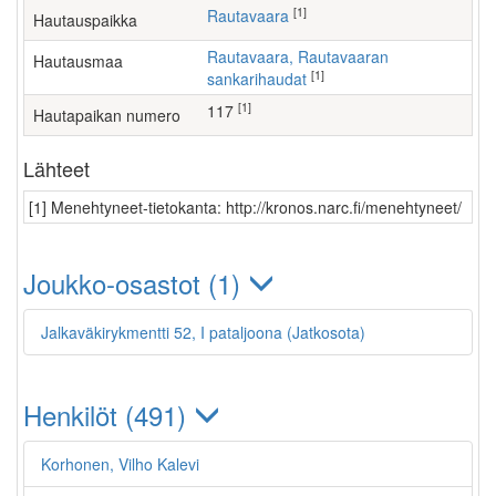
[1]
Rautavaara
Hautauspaikka
Rautavaara, Rautavaaran
Hautausmaa
[1]
sankarihaudat
[1]
117
Hautapaikan numero
Lähteet
[1] Menehtyneet-tietokanta: http://kronos.narc.fi/menehtyneet/
Joukko-osastot (1)
Jalkaväkirykmentti 52, I pataljoona (Jatkosota)
Henkilöt (491)
Korhonen, Vilho Kalevi