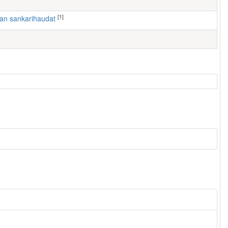
[1]
ran sankarihaudat