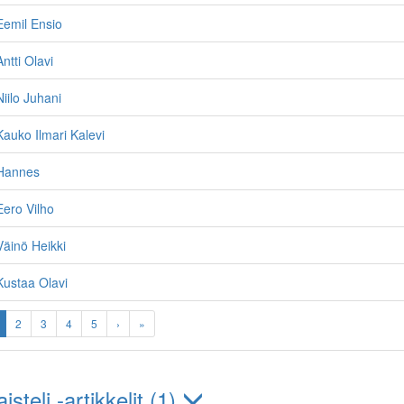
Eemil Ensio
ntti Olavi
iilo Juhani
auko Ilmari Kalevi
Hannes
ero Vilho
äinö Heikki
ustaa Olavi
2
3
4
5
›
»
steli -artikkelit (1)