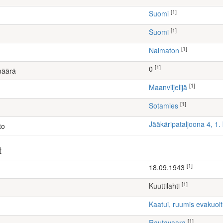
[1]
Suomi
[1]
Suomi
[1]
Naimaton
[1]
0
määrä
[1]
maanviljelijä
[1]
Sotamies
Jääkäripataljoona 4, 1
to
t
[1]
18.09.1943
[1]
Kuuttilahti
Kaatui, ruumis evakuoi
[1]
Rautavaara