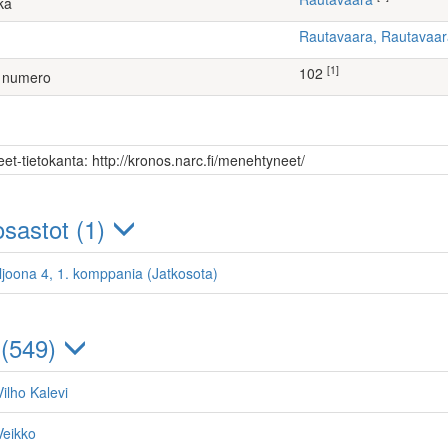
ka
Rautavaara, Rautavaa
[1]
102
 numero
et-tietokanta: http://kronos.narc.fi/menehtyneet/
sastot (1)
ljoona 4, 1. komppania (Jatkosota)
 (549)
ilho Kalevi
Veikko