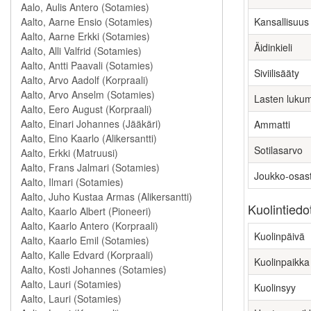
Kansallisuus
Äidinkieli
Siviilisääty
Lasten luku
Ammatti
Sotilasarvo
Joukko-osas
Kuolintiedo
Kuolinpäivä
Kuolinpaikka
Kuolinsyy