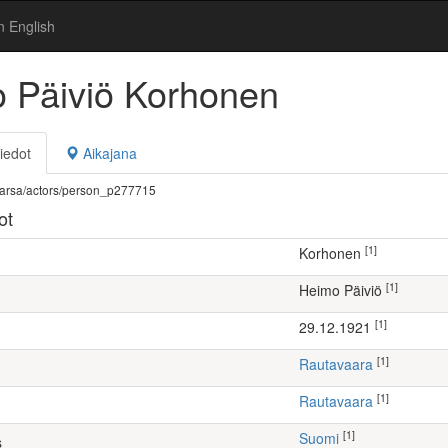
n English
 Päiviö Korhonen
iedot
Aikajana
fi/warsa/actors/person_p277715
ot
[1]
Korhonen
[1]
Heimo Päiviö
[1]
29.12.1921
[1]
Rautavaara
[1]
Rautavaara
[1]
Suomi
s