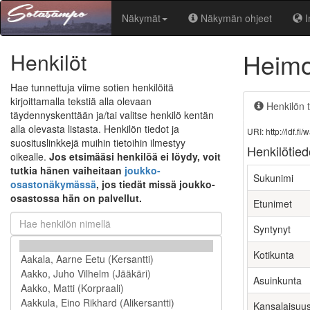
Näkymät
Näkymän ohjeet
I
Heimo
Henkilöt
Hae tunnettuja viime sotien henkilöitä
kirjoittamalla tekstiä alla olevaan
Henkilön t
täydennyskenttään ja/tai valitse henkilö kentän
alla olevasta listasta. Henkilön tiedot ja
URI: http://ldf.
suosituslinkkejä muihin tietoihin ilmestyy
Henkilötied
oikealle.
Jos etsimääsi henkilöä ei löydy, voit
tutkia hänen vaiheitaan
joukko-
Sukunimi
osastonäkymässä
, jos tiedät missä joukko-
osastossa hän on palvellut.
Etunimet
Syntynyt
Kotikunta
Asuinkunta
Kansalaisuu