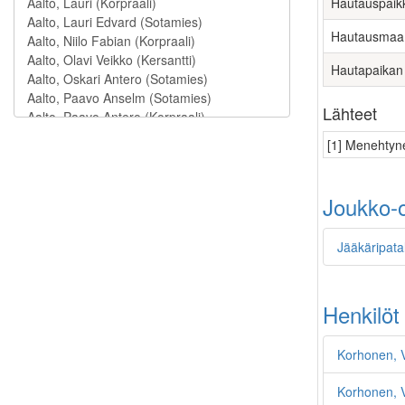
Hautauspaik
Hautausmaa
Hautapaikan
Lähteet
[1] Menehtyne
Joukko-o
Jääkäripata
Henkilöt
Korhonen, V
Korhonen, 