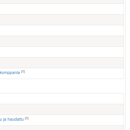
[1]
. komppania
[1]
tu ja haudattu