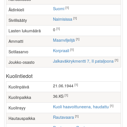
[1]
Suomi
Äidinkieli
[1]
Naimisissa
Siviilisääty
[1]
0
Lasten lukumäärä
[1]
maanviljelijä
Ammatti
[1]
Korpraali
Sotilasarvo
[1]
Jalkaväkirykmentti 7, II pataljoona
Joukko-osasto
Kuolintiedot
[1]
21.06.1944
Kuolinpäivä
[1]
36.KS
Kuolinpaikka
[1]
Kuoli haavoittuneena, haudattu
Kuolinsyy
[1]
Rautavaara
Hautauspaikka