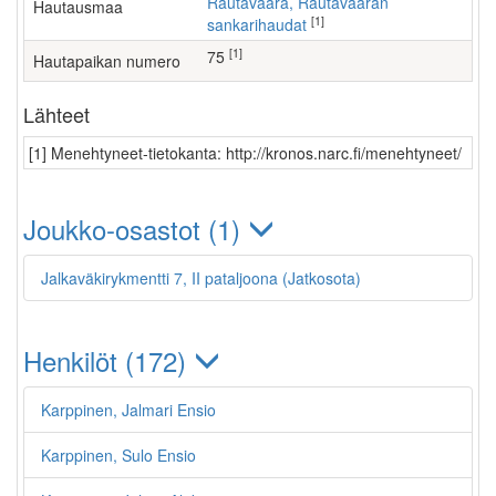
Rautavaara, Rautavaaran
Hautausmaa
[1]
sankarihaudat
[1]
75
Hautapaikan numero
Lähteet
[1] Menehtyneet-tietokanta: http://kronos.narc.fi/menehtyneet/
Joukko-osastot (1)
Jalkaväkirykmentti 7, II pataljoona (Jatkosota)
Henkilöt (172)
Karppinen, Jalmari Ensio
Karppinen, Sulo Ensio