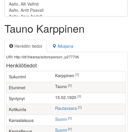
Tauno Karppinen
Henkilön tiedot
Aikajana
URI: http://ldf.fi/warsa/actors/person_p277706
Henkilötiedot
[1]
Karppinen
Sukunimi
[1]
Tauno
Etunimet
[1]
15.02.1920
Syntynyt
[1]
Rautavaara
Kotikunta
[1]
Suomi
Kansalaisuus
[1]
Suomi
Kansallisuus