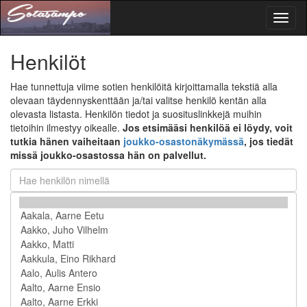
Toggl
naviga
Henkilöt
Hae tunnettuja viime sotien henkilöitä kirjoittamalla tekstiä alla
olevaan täydennyskenttään ja/tai valitse henkilö kentän alla
olevasta listasta. Henkilön tiedot ja suosituslinkkejä muihin
tietoihin ilmestyy oikealle.
Jos etsimääsi henkilöä ei löydy, voit
tutkia hänen vaiheitaan
joukko-osastonäkymässä
, jos tiedät
missä joukko-osastossa hän on palvellut.