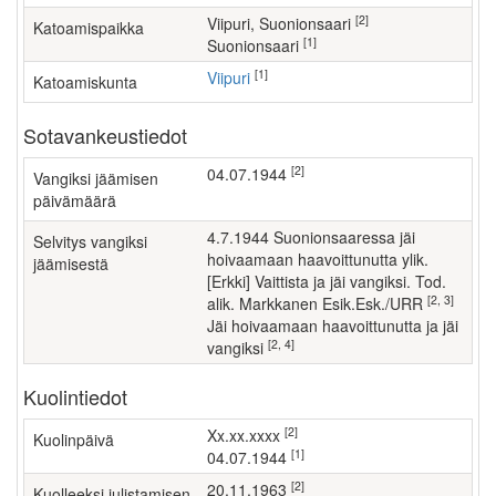
[2]
Viipuri, Suonionsaari
Katoamispaikka
[1]
Suonionsaari
[1]
Viipuri
Katoamiskunta
Sotavankeustiedot
[2]
04.07.1944
Vangiksi jäämisen
päivämäärä
4.7.1944 Suonionsaaressa jäi
Selvitys vangiksi
hoivaamaan haavoittunutta ylik.
jäämisestä
[Erkki] Vaittista ja jäi vangiksi. Tod.
[2, 3]
alik. Markkanen Esik.Esk./URR
jäi hoivaamaan haavoittunutta ja jäi
[2, 4]
vangiksi
Kuolintiedot
[2]
xx.xx.xxxx
Kuolinpäivä
[1]
04.07.1944
[2]
20.11.1963
Kuolleeksi julistamisen