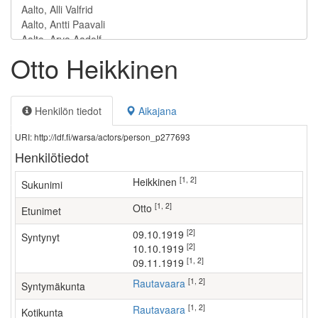
Otto Heikkinen
Henkilön tiedot
Aikajana
URI: http://ldf.fi/warsa/actors/person_p277693
Henkilötiedot
[1, 2]
Heikkinen
Sukunimi
[1, 2]
Otto
Etunimet
[2]
09.10.1919
Syntynyt
[2]
10.10.1919
[1, 2]
09.11.1919
[1, 2]
Rautavaara
Syntymäkunta
[1, 2]
Rautavaara
Kotikunta