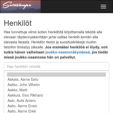
Toggl
naviga
Henkilöt
Hae tunnettuja viime sotien henkilöitä kirjoittamalla tekstiä alla
olevaan täydennyskenttään ja/tai valitse henkilö kentän alla
olevasta listasta. Henkilön tiedot ja suosituslinkkejä muihin
tietoihin ilmestyy oikealle.
Jos etsimääsi henkilöä ei löydy, voit
tutkia hänen vaiheitaan
joukko-osastonäkymässä
, jos tiedät
missä joukko-osastossa hän on palvellut.