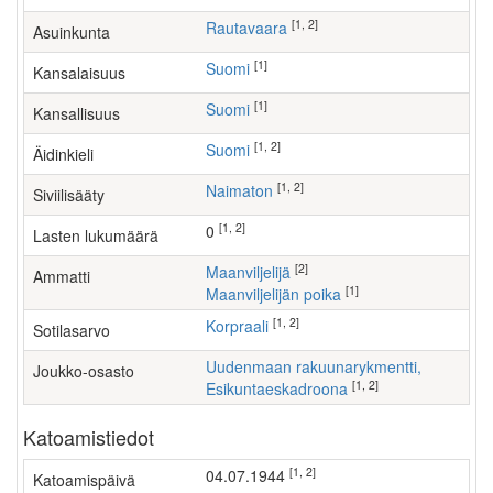
[1, 2]
Rautavaara
Asuinkunta
[1]
Suomi
Kansalaisuus
[1]
Suomi
Kansallisuus
[1, 2]
Suomi
Äidinkieli
[1, 2]
Naimaton
Siviilisääty
[1, 2]
0
Lasten lukumäärä
[2]
maanviljelijä
Ammatti
[1]
maanviljelijän poika
[1, 2]
Korpraali
Sotilasarvo
Uudenmaan rakuunarykmentti,
Joukko-osasto
[1, 2]
Esikuntaeskadroona
Katoamistiedot
[1, 2]
04.07.1944
Katoamispäivä