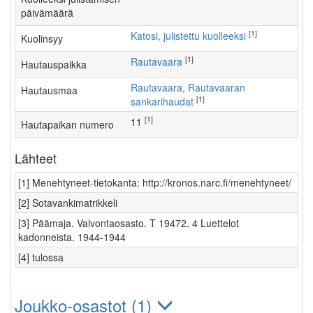
päivämäärä
[1]
Katosi, julistettu kuolleeksi
Kuolinsyy
[1]
Rautavaara
Hautauspaikka
Rautavaara, Rautavaaran
Hautausmaa
[1]
sankarihaudat
[1]
11
Hautapaikan numero
Lähteet
[1] Menehtyneet-tietokanta: http://kronos.narc.fi/menehtyneet/
[2] Sotavankimatrikkeli
[3] Päämaja. Valvontaosasto. T 19472. 4 Luettelot
kadonneista. 1944-1944
[4] tulossa
Joukko-osastot (1)