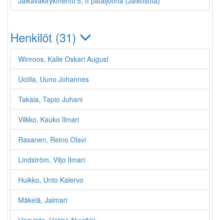
Jalkaväkirykmentti 5, II pataljoona (Jatkosota)
Henkilöt (31)
Winroos, Kalle Oskari August
Uotila, Uuno Johannes
Takala, Tapio Juhani
Vilkko, Kauko Ilmari
Rasanen, Reino Olavi
Lindström, Viljo Ilmari
Huikko, Unto Kalervo
Mäkelä, Jalmari