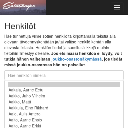
Toggl
naviga
Henkilöt
Hae tunnettuja viime sotien henkilöitä kirjoittamalla tekstiä alla
olevaan täydennyskenttään ja/tai valitse henkilö kentän alla
olevasta listasta. Henkilön tiedot ja suosituslinkkejä muihin
tietoihin ilmestyy oikealle.
Jos etsimääsi henkilöä ei löydy, voit
tutkia hänen vaiheitaan
joukko-osastonäkymässä
, jos tiedät
missä joukko-osastossa hän on palvellut.