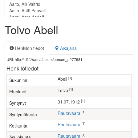
Toivo Abell
Henkilön tiedot
Aikajana
URI: http://ldf.fi/warsa/actors/person_p277681
Henkilötiedot
[1]
Abell
Sukunimi
[1]
Toivo
Etunimet
[1]
31.07.1912
Syntynyt
[1]
Rautavaara
Syntymäkunta
[1]
Rautavaara
Kotikunta
[1]
Rautavaara
Asuinkunta