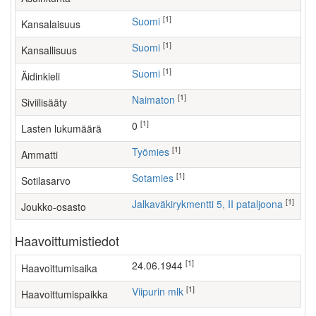
[1]
Suomi
Kansalaisuus
[1]
Suomi
Kansallisuus
[1]
Suomi
Äidinkieli
[1]
Naimaton
Siviilisääty
[1]
0
Lasten lukumäärä
[1]
työmies
Ammatti
[1]
Sotamies
Sotilasarvo
[1]
Jalkaväkirykmentti 5, II pataljoona
Joukko-osasto
Haavoittumistiedot
[1]
24.06.1944
Haavoittumisaika
[1]
Viipurin mlk
Haavoittumispaikka