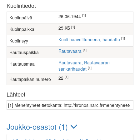
Kuolintiedot
[1]
26.06.1944
Kuolinpäivä
[1]
25.KS
Kuolinpaikka
[1]
Kuoli haavoittuneena, haudattu
Kuolinsyy
[1]
Rautavaara
Hautauspaikka
Rautavaara, Rautavaaran
Hautausmaa
[1]
sankarihaudat
[1]
22
Hautapaikan numero
Lähteet
[1] Menehtyneet-tietokanta: http://kronos.narc.fi/menehtyneet/
Joukko-osastot (1)