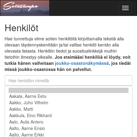
Toggl
naviga
Henkilöt
Hae tunnettuja viime sotien henkilöitä kirjoittamalla tekstiä alla
olevaan täydennyskenttään ja/tai valitse henkilö kentän alla
olevasta listasta. Henkilön tiedot ja suosituslinkkejä muihin
tietoihin ilmestyy oikealle.
Jos etsimääsi henkilöä ei löydy, voit
tutkia hänen vaiheitaan
joukko-osastonäkymässä
, jos tiedät
missä joukko-osastossa hän on palvellut.