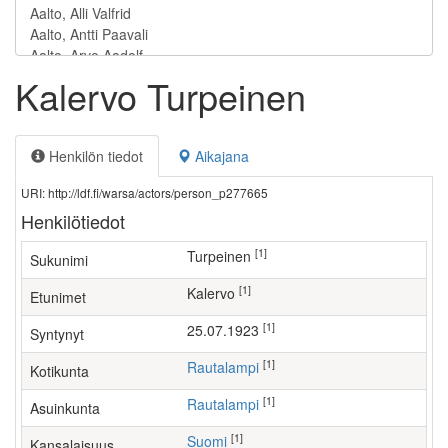
Kalervo Turpeinen
Henkilön tiedot
Aikajana
URI: http://ldf.fi/warsa/actors/person_p277665
Henkilötiedot
[1]
Turpeinen
Sukunimi
[1]
Kalervo
Etunimet
[1]
25.07.1923
Syntynyt
[1]
Rautalampi
Kotikunta
[1]
Rautalampi
Asuinkunta
[1]
Suomi
Kansalaisuus