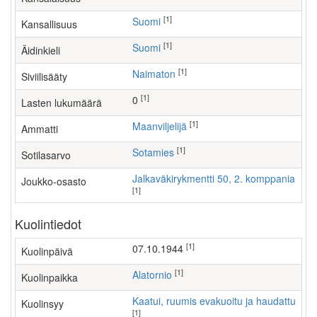
[1]
Suomi
Kansallisuus
[1]
Suomi
Äidinkieli
[1]
Naimaton
Siviilisääty
[1]
0
Lasten lukumäärä
[1]
maanviljelijä
Ammatti
[1]
Sotamies
Sotilasarvo
Jalkaväkirykmentti 50, 2. komppania
Joukko-osasto
[1]
Kuolintiedot
[1]
07.10.1944
Kuolinpäivä
[1]
Alatornio
Kuolinpaikka
Kaatui, ruumis evakuoitu ja haudattu
Kuolinsyy
[1]