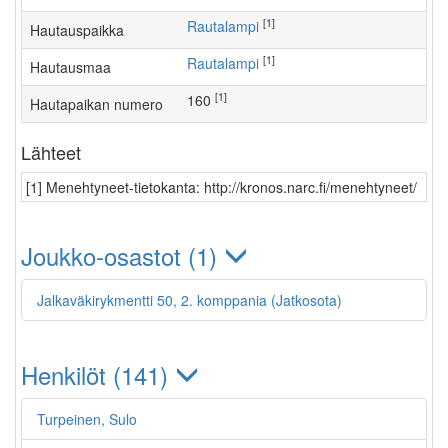
[1]
Rautalampi
Hautauspaikka
[1]
Rautalampi
Hautausmaa
[1]
160
Hautapaikan numero
Lähteet
[1] Menehtyneet-tietokanta: http://kronos.narc.fi/menehtyneet/
Joukko-osastot (1)
Jalkaväkirykmentti 50, 2. komppania (Jatkosota)
Henkilöt (141)
Turpeinen, Sulo