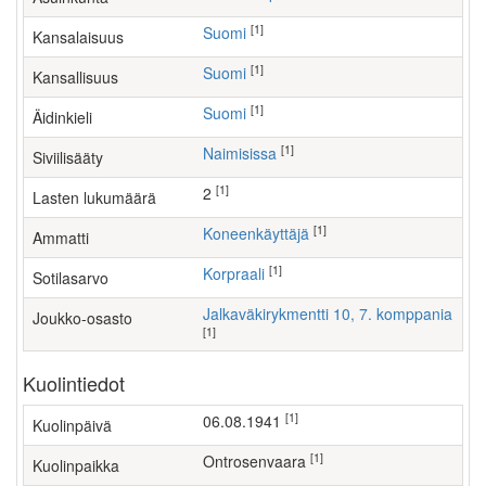
[1]
Suomi
Kansalaisuus
[1]
Suomi
Kansallisuus
[1]
Suomi
Äidinkieli
[1]
Naimisissa
Siviilisääty
[1]
2
Lasten lukumäärä
[1]
koneenkäyttäjä
Ammatti
[1]
Korpraali
Sotilasarvo
Jalkaväkirykmentti 10, 7. komppania
Joukko-osasto
[1]
Kuolintiedot
[1]
06.08.1941
Kuolinpäivä
[1]
Ontrosenvaara
Kuolinpaikka