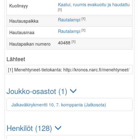
Kaatui, ruumis evakuoitu ja haudattu
Kuolinsyy
[1]
[1]
Rautalampi
Hautauspaikka
[1]
Rautalampi
Hautausmaa
[1]
40488
Hautapaikan numero
Lähteet
[1] Menehtyneet-tietokanta: http://kronos.narc.fi/menehtyneet/
Joukko-osastot (1)
Jalkaväkirykmentti 10, 7. komppania (Jatkosota)
Henkilöt (128)