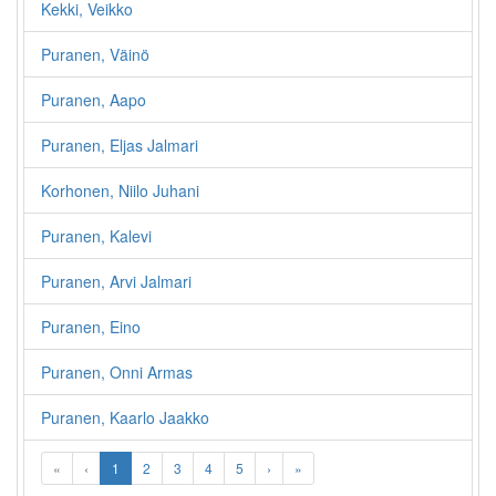
Kekki, Veikko
Puranen, Väinö
Puranen, Aapo
Puranen, Eljas Jalmari
Korhonen, Niilo Juhani
Puranen, Kalevi
Puranen, Arvi Jalmari
Puranen, Eino
Puranen, Onni Armas
Puranen, Kaarlo Jaakko
«
‹
1
2
3
4
5
›
»