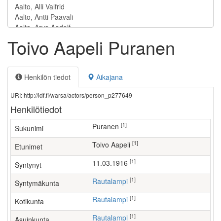
Toivo Aapeli Puranen
Henkilön tiedot
Aikajana
URI: http://ldf.fi/warsa/actors/person_p277649
Henkilötiedot
[1]
Puranen
Sukunimi
[1]
Toivo Aapeli
Etunimet
[1]
11.03.1916
Syntynyt
[1]
Rautalampi
Syntymäkunta
[1]
Rautalampi
Kotikunta
[1]
Rautalampi
Asuinkunta