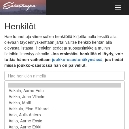
Toggl
naviga
Henkilöt
Hae tunnettuja viime sotien henkilöitä kirjoittamalla tekstiä alla
olevaan täydennyskenttään ja/tai valitse henkilö kentän alla
olevasta listasta. Henkilön tiedot ja suosituslinkkejä muihin
tietoihin ilmestyy oikealle.
Jos etsimääsi henkilöä ei löydy, voit
tutkia hänen vaiheitaan
joukko-osastonäkymässä
, jos tiedät
missä joukko-osastossa hän on palvellut.