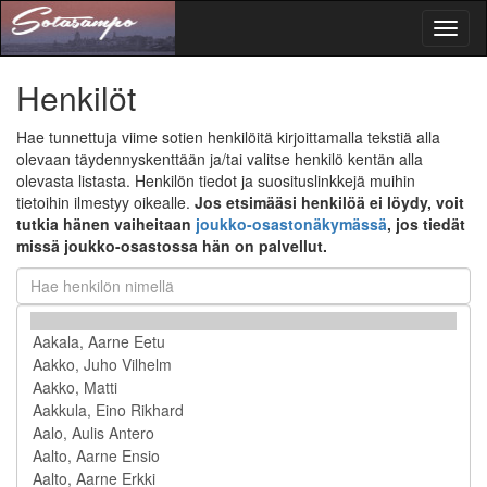
Toggl
naviga
Henkilöt
Hae tunnettuja viime sotien henkilöitä kirjoittamalla tekstiä alla
olevaan täydennyskenttään ja/tai valitse henkilö kentän alla
olevasta listasta. Henkilön tiedot ja suosituslinkkejä muihin
tietoihin ilmestyy oikealle.
Jos etsimääsi henkilöä ei löydy, voit
tutkia hänen vaiheitaan
joukko-osastonäkymässä
, jos tiedät
missä joukko-osastossa hän on palvellut.