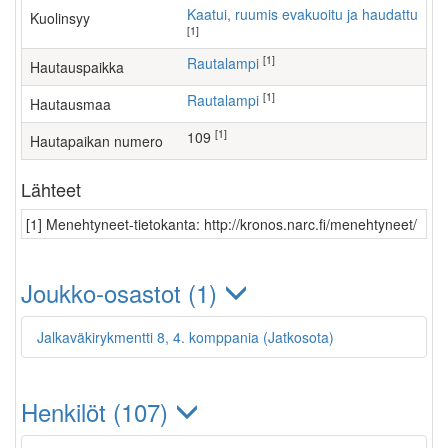
Kaatui, ruumis evakuoitu ja haudattu
Kuolinsyy
[1]
[1]
Rautalampi
Hautauspaikka
[1]
Rautalampi
Hautausmaa
[1]
109
Hautapaikan numero
Lähteet
[1] Menehtyneet-tietokanta: http://kronos.narc.fi/menehtyneet/
Joukko-osastot (1)
Jalkaväkirykmentti 8, 4. komppania (Jatkosota)
Henkilöt (107)