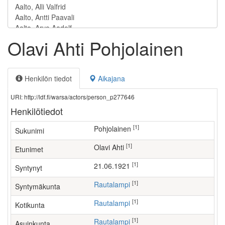
Olavi Ahti Pohjolainen
Henkilön tiedot
Aikajana
URI: http://ldf.fi/warsa/actors/person_p277646
Henkilötiedot
[1]
Pohjolainen
Sukunimi
[1]
Olavi Ahti
Etunimet
[1]
21.06.1921
Syntynyt
[1]
Rautalampi
Syntymäkunta
[1]
Rautalampi
Kotikunta
[1]
Rautalampi
Asuinkunta