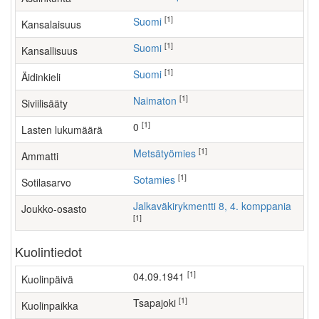
[1]
Suomi
Kansalaisuus
[1]
Suomi
Kansallisuus
[1]
Suomi
Äidinkieli
[1]
Naimaton
Siviilisääty
[1]
0
Lasten lukumäärä
[1]
metsätyömies
Ammatti
[1]
Sotamies
Sotilasarvo
Jalkaväkirykmentti 8, 4. komppania
Joukko-osasto
[1]
Kuolintiedot
[1]
04.09.1941
Kuolinpäivä
[1]
Tsapajoki
Kuolinpaikka