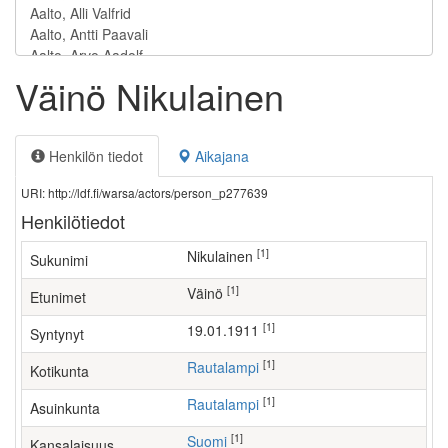
Väinö Nikulainen
Henkilön tiedot
Aikajana
URI: http://ldf.fi/warsa/actors/person_p277639
Henkilötiedot
[1]
Nikulainen
Sukunimi
[1]
Väinö
Etunimet
[1]
19.01.1911
Syntynyt
[1]
Rautalampi
Kotikunta
[1]
Rautalampi
Asuinkunta
[1]
Suomi
Kansalaisuus