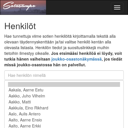
Toggl
naviga
Henkilöt
Hae tunnettuja viime sotien henkilöitä kirjoittamalla tekstiä alla
olevaan täydennyskenttään ja/tai valitse henkilö kentän alla
olevasta listasta. Henkilön tiedot ja suosituslinkkejä muihin
tietoihin ilmestyy oikealle.
Jos etsimääsi henkilöä ei löydy, voit
tutkia hänen vaiheitaan
joukko-osastonäkymässä
, jos tiedät
missä joukko-osastossa hän on palvellut.