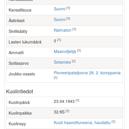
[1]
Suomi
Kansallisuus
[1]
Suomi
Äidinkieli
[1]
Naimaton
Siviilisääty
[1]
0
Lasten lukumäärä
[1]
maanviljelijä
Ammatti
[1]
Sotamies
Sotilasarvo
Pioneeripataljoona 28, 2. komppania
Joukko-osasto
[1]
Kuolintiedot
[1]
23.04.1943
Kuolinpäivä
[1]
32.KS
Kuolinpaikka
[1]
Kuoli haavoittuneena, haudattu
Kuolinsyy