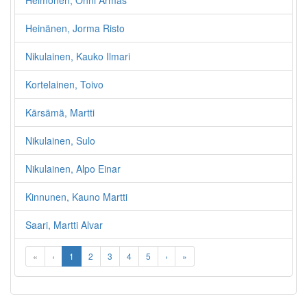
Heimonen, Onni Armas
Heinänen, Jorma Risto
Nikulainen, Kauko Ilmari
Kortelainen, Toivo
Kärsämä, Martti
Nikulainen, Sulo
Nikulainen, Alpo Einar
Kinnunen, Kauno Martti
Saari, Martti Alvar
«
‹
1
2
3
4
5
›
»