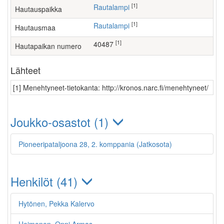
[1]
Rautalampi
Hautauspaikka
[1]
Rautalampi
Hautausmaa
[1]
40487
Hautapaikan numero
Lähteet
[1] Menehtyneet-tietokanta: http://kronos.narc.fi/menehtyneet/
Joukko-osastot (1)
Pioneeripataljoona 28, 2. komppania (Jatkosota)
Henkilöt (41)
Hytönen, Pekka Kalervo