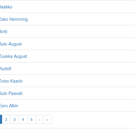
Jaakko
 Esko Hemming
ntti
Sulo August
Tuukka August
Rudolf
oivo Kaarlo
ulo Paavali
ero Albin
2
3
4
5
›
»