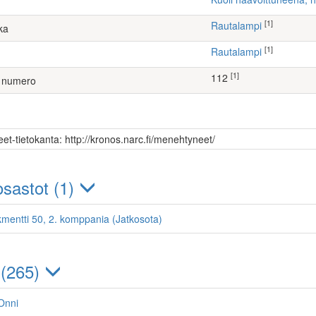
[1]
Rautalampi
ka
[1]
Rautalampi
[1]
112
 numero
et-tietokanta: http://kronos.narc.fi/menehtyneet/
sastot (1)
kmentti 50, 2. komppania (Jatkosota)
 (265)
Onni