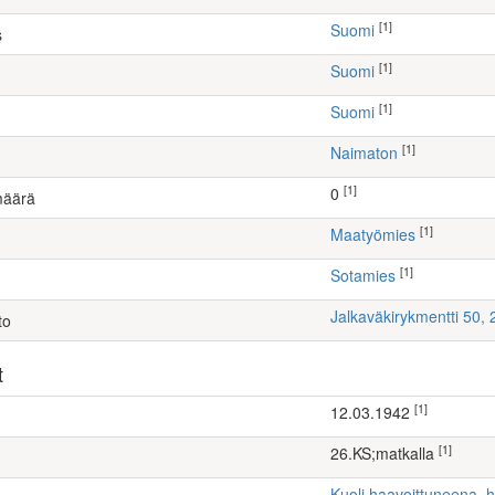
[1]
Suomi
s
[1]
Suomi
[1]
Suomi
[1]
Naimaton
[1]
0
määrä
[1]
maatyömies
[1]
Sotamies
Jalkaväkirykmentti 50,
to
t
[1]
12.03.1942
[1]
26.KS;matkalla
Kuoli haavoittuneena, 