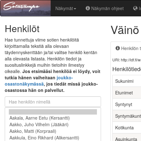
Näkymät
Näkymän ohjeet
I
Väinö
Henkilöt
Hae tunnettuja viime sotien henkilöitä
kirjoittamalla tekstiä alla olevaan
Henkilön t
täydennyskenttään ja/tai valitse henkilö kentän
alla olevasta listasta. Henkilön tiedot ja
URI: http://ldf.
suosituslinkkejä muihin tietoihin ilmestyy
Henkilötied
oikealle.
Jos etsimääsi henkilöä ei löydy, voit
tutkia hänen vaiheitaan
joukko-
Sukunimi
osastonäkymässä
, jos tiedät missä joukko-
osastossa hän on palvellut.
Etunimet
Syntynyt
Syntymäkun
Kotikunta
Asuinkunta