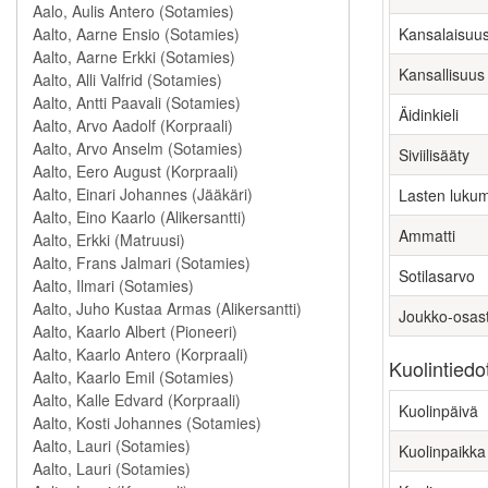
Kansalaisuu
Kansallisuus
Äidinkieli
Siviilisääty
Lasten luku
Ammatti
Sotilasarvo
Joukko-osas
Kuolintiedo
Kuolinpäivä
Kuolinpaikka