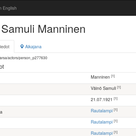
n English
 Samuli Manninen
iedot
Aikajana
fi/warsa/actors/person_p277630
ot
[1]
Manninen
[1]
Väinö Samuli
[1]
21.07.1921
[1]
Rautalampi
ta
[1]
Rautalampi
[1]
Rautalampi