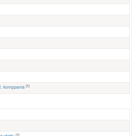
[1]
 2. komppania
[1]
haudattu