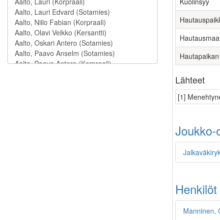
Kuolinsyy
Hautauspaik
Hautausmaa
Hautapaikan
Lähteet
[1] Menehtyne
Joukko-o
Jalkaväkiry
Henkilöt
Manninen, 