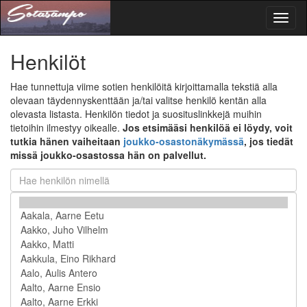
Toggl
naviga
Henkilöt
Hae tunnettuja viime sotien henkilöitä kirjoittamalla tekstiä alla
olevaan täydennyskenttään ja/tai valitse henkilö kentän alla
olevasta listasta. Henkilön tiedot ja suosituslinkkejä muihin
tietoihin ilmestyy oikealle.
Jos etsimääsi henkilöä ei löydy, voit
tutkia hänen vaiheitaan
joukko-osastonäkymässä
, jos tiedät
missä joukko-osastossa hän on palvellut.