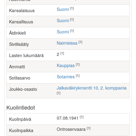
[1]
Suomi
Kansalaisuus
[1]
Suomi
Kansallisuus
[1]
Suomi
Äidinkieli
[1]
Naimisissa
Siviilisääty
[1]
2
Lasten lukumäärä
[1]
kauppias
Ammatti
[1]
Sotamies
Sotilasarvo
Jalkaväkirykmentti 10, 2. komppania
Joukko-osasto
[1]
Kuolintiedot
[1]
07.08.1941
Kuolinpäivä
[1]
Ontrosenvaara
Kuolinpaikka