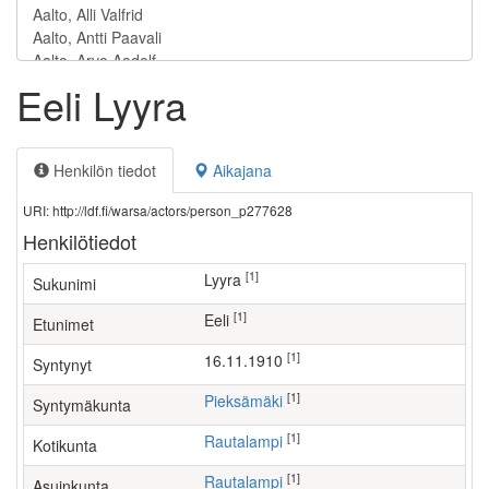
Eeli Lyyra
Henkilön tiedot
Aikajana
URI: http://ldf.fi/warsa/actors/person_p277628
Henkilötiedot
[1]
Lyyra
Sukunimi
[1]
Eeli
Etunimet
[1]
16.11.1910
Syntynyt
[1]
Pieksämäki
Syntymäkunta
[1]
Rautalampi
Kotikunta
[1]
Rautalampi
Asuinkunta