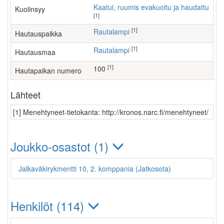
Kaatui, ruumis evakuoitu ja haudattu
Kuolinsyy
[1]
[1]
Rautalampi
Hautauspaikka
[1]
Rautalampi
Hautausmaa
[1]
100
Hautapaikan numero
Lähteet
[1] Menehtyneet-tietokanta: http://kronos.narc.fi/menehtyneet/
Joukko-osastot (1)
Jalkaväkirykmentti 10, 2. komppania (Jatkosota)
Henkilöt (114)