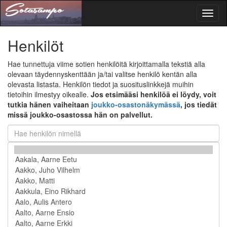
Toggl
naviga
Henkilöt
Hae tunnettuja viime sotien henkilöitä kirjoittamalla tekstiä alla
olevaan täydennyskenttään ja/tai valitse henkilö kentän alla
olevasta listasta. Henkilön tiedot ja suosituslinkkejä muihin
tietoihin ilmestyy oikealle.
Jos etsimääsi henkilöä ei löydy, voit
tutkia hänen vaiheitaan
joukko-osastonäkymässä
, jos tiedät
missä joukko-osastossa hän on palvellut.