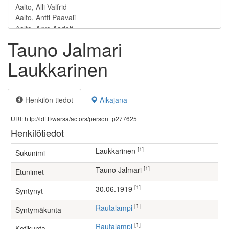
Tauno Jalmari
Laukkarinen
Henkilön tiedot
Aikajana
URI: http://ldf.fi/warsa/actors/person_p277625
Henkilötiedot
[1]
Laukkarinen
Sukunimi
[1]
Tauno Jalmari
Etunimet
[1]
30.06.1919
Syntynyt
[1]
Rautalampi
Syntymäkunta
[1]
Rautalampi
Kotikunta