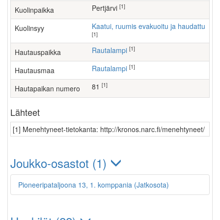
[1]
Pertjärvi
Kuolinpaikka
Kaatui, ruumis evakuoitu ja haudattu
Kuolinsyy
[1]
[1]
Rautalampi
Hautauspaikka
[1]
Rautalampi
Hautausmaa
[1]
81
Hautapaikan numero
Lähteet
[1] Menehtyneet-tietokanta: http://kronos.narc.fi/menehtyneet/
Joukko-osastot (1)
Pioneeripataljoona 13, 1. komppania (Jatkosota)