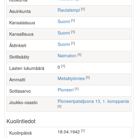
[1]
Rautalampi
Asuinkunta
[1]
Suomi
Kansalaisuus
[1]
Suomi
Kansallisuus
[1]
Suomi
Äidinkieli
[1]
Naimaton
Siviilisääty
[1]
0
Lasten lukumäärä
[1]
metsätyömies
Ammatti
[1]
Pioneeri
Sotilasarvo
Pioneeripataljoona 13, 1. komppania
Joukko-osasto
[1]
Kuolintiedot
[1]
18.04.1942
Kuolinpäivä