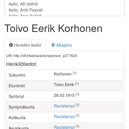
Toivo Eerik Korhonen
Henkilön tiedot
Aikajana
URI: http://ldf.fi/warsa/actors/person_p277620
Henkilötiedot
[1]
Korhonen
Sukunimi
[1]
Toivo Eerik
Etunimet
[1]
28.02.1915
Syntynyt
[1]
Rautalampi
Syntymäkunta
[1]
Rautalampi
Kotikunta
[1]
Rautalampi
Asuinkunta