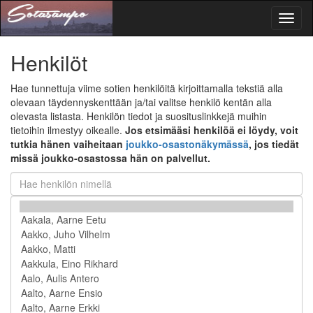
Toggl
naviga
Henkilöt
Hae tunnettuja viime sotien henkilöitä kirjoittamalla tekstiä alla
olevaan täydennyskenttään ja/tai valitse henkilö kentän alla
olevasta listasta. Henkilön tiedot ja suosituslinkkejä muihin
tietoihin ilmestyy oikealle.
Jos etsimääsi henkilöä ei löydy, voit
tutkia hänen vaiheitaan
joukko-osastonäkymässä
, jos tiedät
missä joukko-osastossa hän on palvellut.