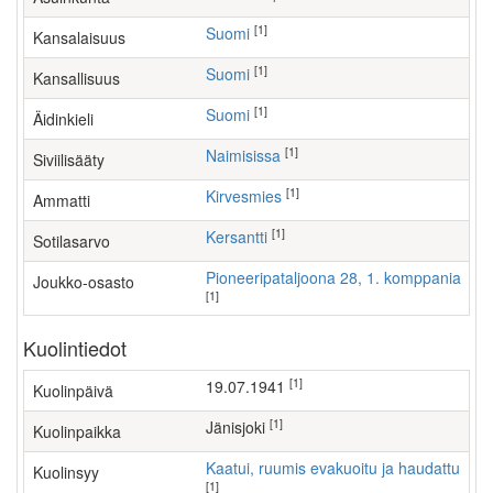
[1]
Suomi
Kansalaisuus
[1]
Suomi
Kansallisuus
[1]
Suomi
Äidinkieli
[1]
Naimisissa
Siviilisääty
[1]
kirvesmies
Ammatti
[1]
Kersantti
Sotilasarvo
Pioneeripataljoona 28, 1. komppania
Joukko-osasto
[1]
Kuolintiedot
[1]
19.07.1941
Kuolinpäivä
[1]
Jänisjoki
Kuolinpaikka
Kaatui, ruumis evakuoitu ja haudattu
Kuolinsyy
[1]