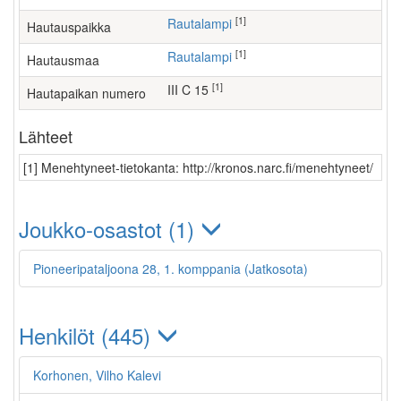
[1]
Rautalampi
Hautauspaikka
[1]
Rautalampi
Hautausmaa
[1]
III C 15
Hautapaikan numero
Lähteet
[1] Menehtyneet-tietokanta: http://kronos.narc.fi/menehtyneet/
Joukko-osastot (1)
Pioneeripataljoona 28, 1. komppania (Jatkosota)
Henkilöt (445)
Korhonen, Vilho Kalevi