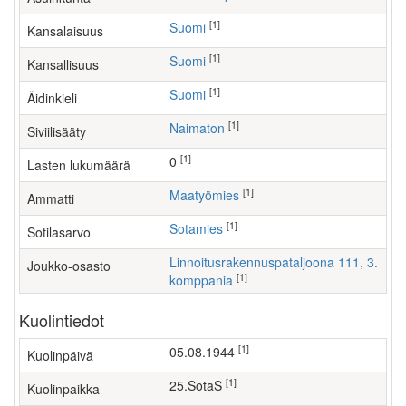
[1]
Suomi
Kansalaisuus
[1]
Suomi
Kansallisuus
[1]
Suomi
Äidinkieli
[1]
Naimaton
Siviilisääty
[1]
0
Lasten lukumäärä
[1]
maatyömies
Ammatti
[1]
Sotamies
Sotilasarvo
Linnoitusrakennuspataljoona 111, 3.
Joukko-osasto
[1]
komppania
Kuolintiedot
[1]
05.08.1944
Kuolinpäivä
[1]
25.SotaS
Kuolinpaikka