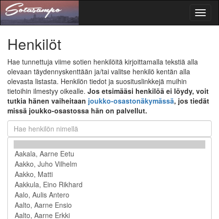
Toggl
naviga
Henkilöt
Hae tunnettuja viime sotien henkilöitä kirjoittamalla tekstiä alla
olevaan täydennyskenttään ja/tai valitse henkilö kentän alla
olevasta listasta. Henkilön tiedot ja suosituslinkkejä muihin
tietoihin ilmestyy oikealle.
Jos etsimääsi henkilöä ei löydy, voit
tutkia hänen vaiheitaan
joukko-osastonäkymässä
, jos tiedät
missä joukko-osastossa hän on palvellut.