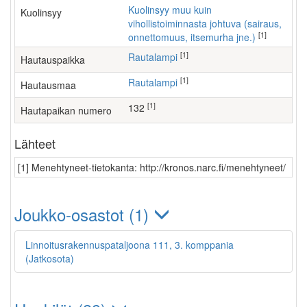
Kuolinsyy muu kuin
Kuolinsyy
vihollistoiminnasta johtuva (sairaus,
[1]
onnettomuus, itsemurha jne.)
[1]
Rautalampi
Hautauspaikka
[1]
Rautalampi
Hautausmaa
[1]
132
Hautapaikan numero
Lähteet
[1] Menehtyneet-tietokanta: http://kronos.narc.fi/menehtyneet/
Joukko-osastot (1)
Linnoitusrakennuspataljoona 111, 3. komppania
(Jatkosota)