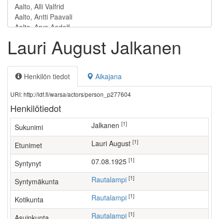
Lauri August Jalkanen
Henkilön tiedot
Aikajana
URI: http://ldf.fi/warsa/actors/person_p277604
Henkilötiedot
[1]
Jalkanen
Sukunimi
[1]
Lauri August
Etunimet
[1]
07.08.1925
Syntynyt
[1]
Rautalampi
Syntymäkunta
[1]
Rautalampi
Kotikunta
[1]
Rautalampi
Asuinkunta