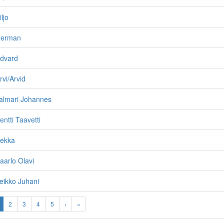
ljo
 Herman
Edvard
rvi/Arvid
Jalmari Johannes
entti Taavetti
Pekka
aarlo Olavi
Veikko Juhani
2
3
4
5
›
»