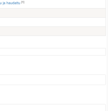
[1]
tu ja haudattu