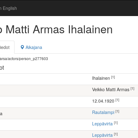
n English
o Matti Armas Ihalainen
iedot
Aikajana
fi/warsa/actors/person_p277603
ot
[1]
Ihalainen
[1]
Veikko Matti Armas
[1]
12.04.1920
[1]
Rautalampi
ta
[1]
Leppävirta
[1]
Leppävirta