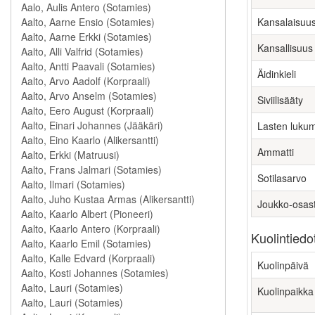
Kansalaisuu
Kansallisuus
Äidinkieli
Siviilisääty
Lasten luku
Ammatti
Sotilasarvo
Joukko-osas
Kuolintiedo
Kuolinpäivä
Kuolinpaikka