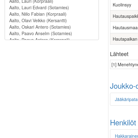
Kuolinsyy
Hautauspaik
Hautausmaa
Hautapaikan
Lähteet
[1] Menehtyne
Joukko-o
Jääkäripata
Henkilöt
Hakkaraine