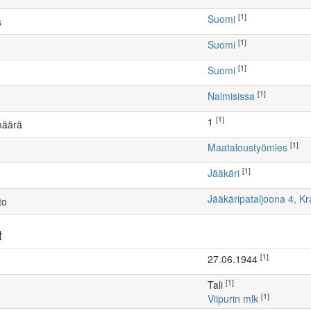
[1]
Suomi
s
[1]
Suomi
[1]
Suomi
[1]
Naimisissa
[1]
1
määrä
[1]
maataloustyömies
[1]
Jääkäri
Jääkäripataljoona 4, K
to
t
[1]
27.06.1944
[1]
Tali
[1]
Viipurin mlk