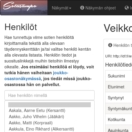
Näkymät
Näkymän ohjeet
I
Veikk
Henkilöt
Hae tunnettuja viime sotien henkilöitä
kirjoittamalla tekstiä alla olevaan
Henkilön t
täydennyskenttään ja/tai valitse henkilö kentän
alla olevasta listasta. Henkilön tiedot ja
URI: http://ldf.
suosituslinkkejä muihin tietoihin ilmestyy
Henkilötied
oikealle.
Jos etsimääsi henkilöä ei löydy, voit
tutkia hänen vaiheitaan
joukko-
Sukunimi
osastonäkymässä
, jos tiedät missä joukko-
osastossa hän on palvellut.
Etunimet
Syntynyt
Syntymäkun
Kotikunta
Asuinkunta