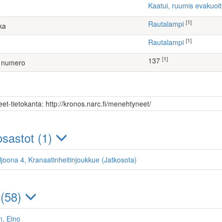
Kaatui, ruumis evakuoi
[1]
Rautalampi
ka
[1]
Rautalampi
[1]
137
 numero
et-tietokanta: http://kronos.narc.fi/menehtyneet/
sastot (1)
ljoona 4, Kranaatinheitinjoukkue (Jatkosota)
 (58)
n, Eino