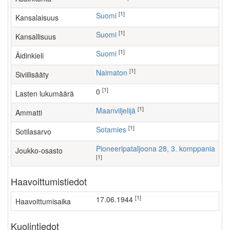
[1]
Suomi
Kansalaisuus
[1]
Suomi
Kansallisuus
[1]
Suomi
Äidinkieli
[1]
Naimaton
Siviilisääty
[1]
0
Lasten lukumäärä
[1]
maanviljelijä
Ammatti
[1]
Sotamies
Sotilasarvo
Pioneeripataljoona 28, 3. komppania
Joukko-osasto
[1]
Haavoittumistiedot
[1]
17.06.1944
Haavoittumisaika
Kuolintiedot