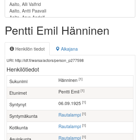
Pentti Emil Hänninen
Henkilön tiedot
Aikajana
URI: http://ldf.fi/warsa/actors/person_p277598
Henkilötiedot
[1]
Hänninen
Sukunimi
[1]
Pentti Emil
Etunimet
[1]
06.09.1925
Syntynyt
[1]
Rautalampi
Syntymäkunta
[1]
Rautalampi
Kotikunta
[1]
Rautalampi
Asuinkunta