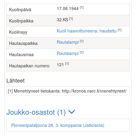
[1]
17.06.1944
Kuolinpäivä
[1]
32.KS
Kuolinpaikka
[1]
Kuoli haavoittuneena, haudattu
Kuolinsyy
[1]
Rautalampi
Hautauspaikka
[1]
Rautalampi
Hautausmaa
[1]
121
Hautapaikan numero
Lähteet
[1] Menehtyneet-tietokanta: http://kronos.narc.fi/menehtyneet/
Joukko-osastot (1)
Pioneeripataljoona 28, 3. komppania (Jatkosota)