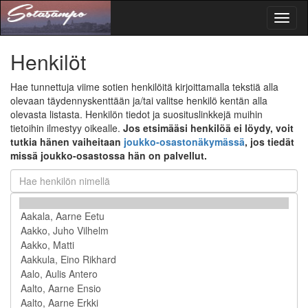
Toggl
naviga
Henkilöt
Hae tunnettuja viime sotien henkilöitä kirjoittamalla tekstiä alla
olevaan täydennyskenttään ja/tai valitse henkilö kentän alla
olevasta listasta. Henkilön tiedot ja suosituslinkkejä muihin
tietoihin ilmestyy oikealle.
Jos etsimääsi henkilöä ei löydy, voit
tutkia hänen vaiheitaan
joukko-osastonäkymässä
, jos tiedät
missä joukko-osastossa hän on palvellut.