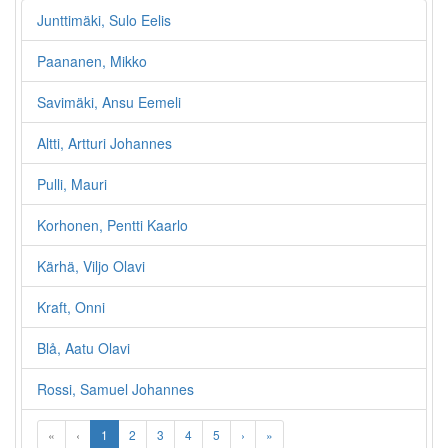
Junttimäki, Sulo Eelis
Paananen, Mikko
Savimäki, Ansu Eemeli
Altti, Artturi Johannes
Pulli, Mauri
Korhonen, Pentti Kaarlo
Kärhä, Viljo Olavi
Kraft, Onni
Blå, Aatu Olavi
Rossi, Samuel Johannes
«
‹
1
2
3
4
5
›
»