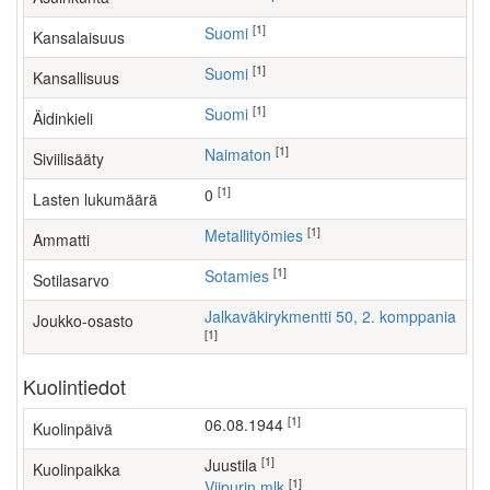
[1]
Suomi
Kansalaisuus
[1]
Suomi
Kansallisuus
[1]
Suomi
Äidinkieli
[1]
Naimaton
Siviilisääty
[1]
0
Lasten lukumäärä
[1]
metallityömies
Ammatti
[1]
Sotamies
Sotilasarvo
Jalkaväkirykmentti 50, 2. komppania
Joukko-osasto
[1]
Kuolintiedot
[1]
06.08.1944
Kuolinpäivä
[1]
Juustila
Kuolinpaikka
[1]
Viipurin mlk