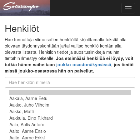
Toggl
naviga
Henkilöt
Hae tunnettuja viime sotien henkilöitä kirjoittamalla tekstiä alla
olevaan täydennyskenttään ja/tai valitse henkilö kentän alla
olevasta listasta. Henkilön tiedot ja suosituslinkkejä muihin
tietoihin ilmestyy oikealle.
Jos etsimääsi henkilöä ei löydy, voit
tutkia hänen vaiheitaan
joukko-osastonäkymässä
, jos tiedät
missä joukko-osastossa hän on palvellut.