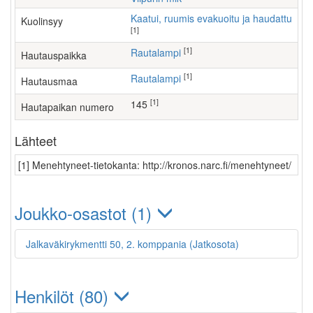
Kaatui, ruumis evakuoitu ja haudattu
Kuolinsyy
[1]
[1]
Rautalampi
Hautauspaikka
[1]
Rautalampi
Hautausmaa
[1]
145
Hautapaikan numero
Lähteet
[1] Menehtyneet-tietokanta: http://kronos.narc.fi/menehtyneet/
Joukko-osastot (1)
Jalkaväkirykmentti 50, 2. komppania (Jatkosota)
Henkilöt (80)