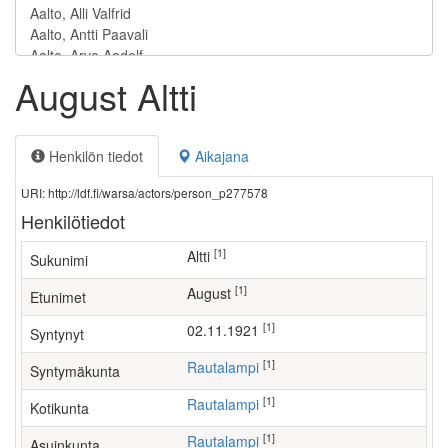
August Altti
Henkilön tiedot
Aikajana
URI: http://ldf.fi/warsa/actors/person_p277578
Henkilötiedot
[1]
Altti
Sukunimi
[1]
August
Etunimet
[1]
02.11.1921
Syntynyt
[1]
Rautalampi
Syntymäkunta
[1]
Rautalampi
Kotikunta
[1]
Rautalampi
Asuinkunta