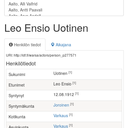
Leo Ensio Uotinen
Henkilön tiedot
Aikajana
URI: http://ldf.fi/warsa/actors/person_p277571
Henkilötiedot
[1]
Uotinen
Sukunimi
[1]
Leo Ensio
Etunimet
[1]
12.08.1912
Syntynyt
[1]
Joroinen
Syntymäkunta
[1]
Varkaus
Kotikunta
[1]
Varkaus
Asuinkunta