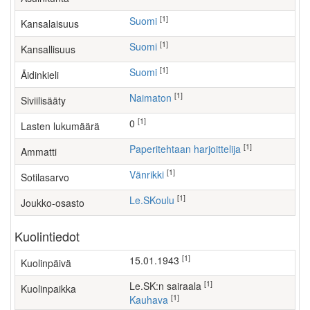
[1]
Suomi
Kansalaisuus
[1]
Suomi
Kansallisuus
[1]
Suomi
Äidinkieli
[1]
Naimaton
Siviilisääty
[1]
0
Lasten lukumäärä
[1]
paperitehtaan harjoittelija
Ammatti
[1]
Vänrikki
Sotilasarvo
[1]
Le.SKoulu
Joukko-osasto
Kuolintiedot
[1]
15.01.1943
Kuolinpäivä
[1]
Le.SK:n sairaala
Kuolinpaikka
[1]
Kauhava