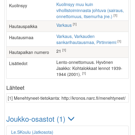
Kuolinsyy muu kuin
Kuolinsyy
vihollistoiminnasta johtuva (sairaus,
[1]
onnettomuus, itsemurha jne.)
[1]
Varkaus
Hautauspaikka
Varkaus, Varkauden
Hautausmaa
[1]
sankarihautausmaa, Pirtinniemi
[1]
21
Hautapaikan numero
Lento-onnettomuus. Hyvönen
Lisätiedot
Jaakko: Kohtalokkaat lennot 1939-
[1]
1944 (2001).
Lähteet
[1] Menehtyneet-tietokanta: http://kronos.narc.fi/menehtyneet/
Joukko-osastot (1)
Le.SKoulu (Jatkosota)