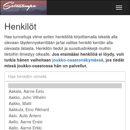
Toggl
naviga
Henkilöt
Hae tunnettuja viime sotien henkilöitä kirjoittamalla tekstiä alla
olevaan täydennyskenttään ja/tai valitse henkilö kentän alla
olevasta listasta. Henkilön tiedot ja suosituslinkkejä muihin
tietoihin ilmestyy oikealle.
Jos etsimääsi henkilöä ei löydy, voit
tutkia hänen vaiheitaan
joukko-osastonäkymässä
, jos tiedät
missä joukko-osastossa hän on palvellut.