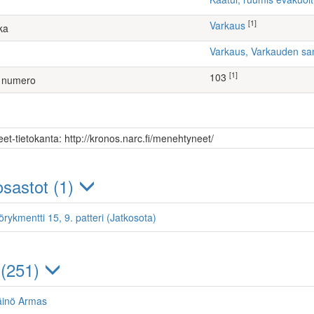
[1]
Varkaus
ka
Varkaus, Varkauden sa
[1]
103
 numero
et-tietokanta: http://kronos.narc.fi/menehtyneet/
sastot (1)
örykmentti 15, 9. patteri (Jatkosota)
 (251)
äinö Armas