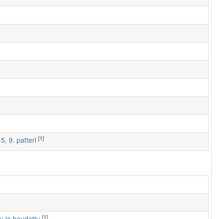
[1]
5, 9. patteri
[1]
tu ja haudattu