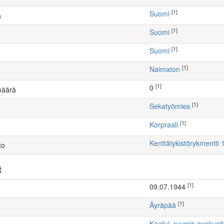
[1]
Suomi
s
[1]
Suomi
[1]
Suomi
[1]
Naimaton
[1]
0
määrä
[1]
sekatyömies
[1]
Korpraali
Kenttätykistörykmentti 1
to
t
[1]
09.07.1944
[1]
Äyräpää
Kaatui, ruumis evakuoi