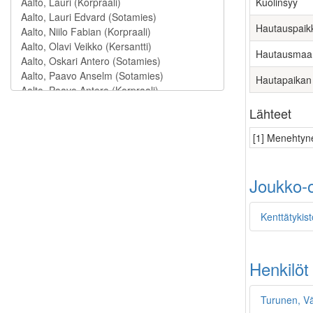
Kuolinsyy
Hautauspaik
Hautausmaa
Hautapaikan
Lähteet
[1] Menehtyne
Joukko-o
Kenttätykist
Henkilöt
Turunen, V