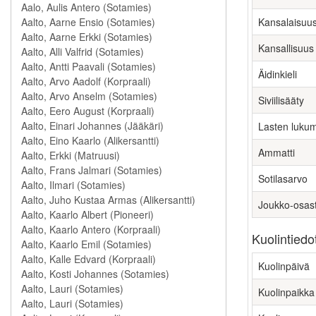
Kansalaisuu
Kansallisuus
Äidinkieli
Siviilisääty
Lasten luku
Ammatti
Sotilasarvo
Joukko-osas
Kuolintiedo
Kuolinpäivä
Kuolinpaikka