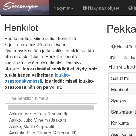
Näkymät
Näkymän ohjeet
I
Pekka
Henkilöt
Hae tunnettuja viime sotien henkilöitä
kirjoittamalla tekstiä alla olevaan
Henkilön t
täydennyskenttään ja/tai valitse henkilö kentän
alla olevasta listasta. Henkilön tiedot ja
URI: http://ldf.
suosituslinkkejä muihin tietoihin ilmestyy
Henkilötied
oikealle.
Jos etsimääsi henkilöä ei löydy, voit
tutkia hänen vaiheitaan
joukko-
Sukunimi
osastonäkymässä
, jos tiedät missä joukko-
osastossa hän on palvellut.
Etunimet
Syntynyt
Syntymäkun
Kotikunta
Asuinkunta