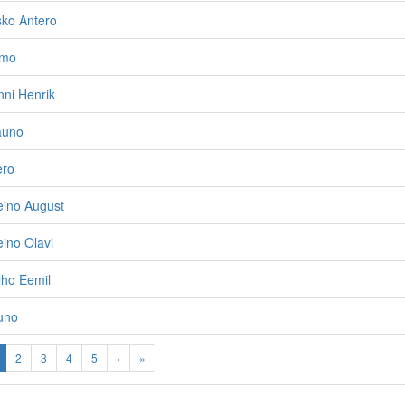
sko Antero
imo
ni Henrik
auno
ero
eino August
ino Olavi
lho Eemil
uno
2
3
4
5
›
»