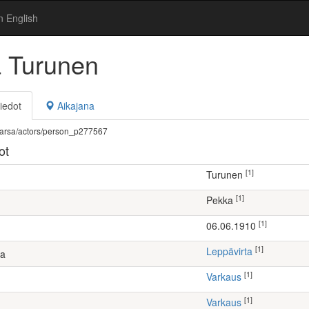
n English
 Turunen
iedot
Aikajana
fi/warsa/actors/person_p277567
ot
[1]
Turunen
[1]
Pekka
[1]
06.06.1910
[1]
Leppävirta
ta
[1]
Varkaus
[1]
Varkaus