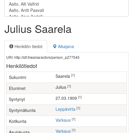
Julius Saarela
Henkilön tiedot
Aikajana
URI: http://ldf.fi/warsa/actors/person_p277545
Henkilötiedot
[1]
Saarela
Sukunimi
[1]
Julius
Etunimet
[1]
27.03.1909
Syntynyt
[1]
Leppävirta
Syntymäkunta
[1]
Varkaus
Kotikunta
[1]
Varkaus
Asuinkunta