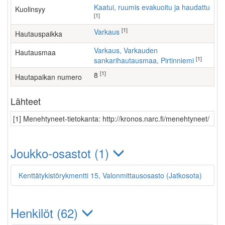
Kaatui, ruumis evakuoitu ja haudattu
Kuolinsyy
[1]
[1]
Varkaus
Hautauspaikka
Varkaus, Varkauden
Hautausmaa
[1]
sankarihautausmaa, Pirtinniemi
[1]
8
Hautapaikan numero
Lähteet
[1] Menehtyneet-tietokanta: http://kronos.narc.fi/menehtyneet/
Joukko-osastot (1)
Kenttätykistörykmentti 15, Valonmittausosasto (Jatkosota)
Henkilöt (62)