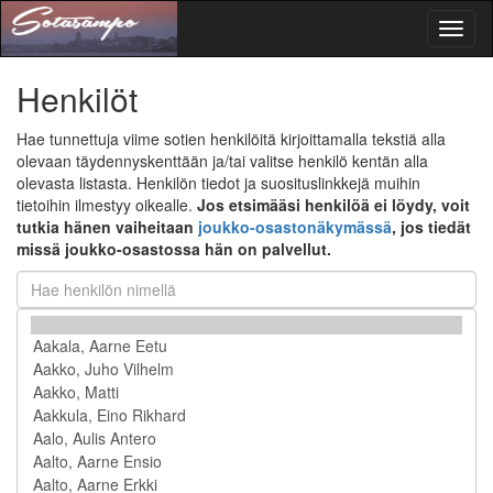
Toggl
naviga
Henkilöt
Hae tunnettuja viime sotien henkilöitä kirjoittamalla tekstiä alla
olevaan täydennyskenttään ja/tai valitse henkilö kentän alla
olevasta listasta. Henkilön tiedot ja suosituslinkkejä muihin
tietoihin ilmestyy oikealle.
Jos etsimääsi henkilöä ei löydy, voit
tutkia hänen vaiheitaan
joukko-osastonäkymässä
, jos tiedät
missä joukko-osastossa hän on palvellut.