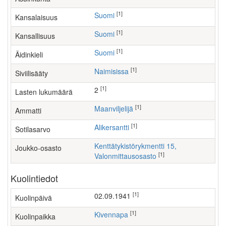
[1]
Suomi
Kansalaisuus
[1]
Suomi
Kansallisuus
[1]
Suomi
Äidinkieli
[1]
Naimisissa
Siviilisääty
[1]
2
Lasten lukumäärä
[1]
maanviljelijä
Ammatti
[1]
Alikersantti
Sotilasarvo
Kenttätykistörykmentti 15,
Joukko-osasto
[1]
Valonmittausosasto
Kuolintiedot
[1]
02.09.1941
Kuolinpäivä
[1]
Kivennapa
Kuolinpaikka