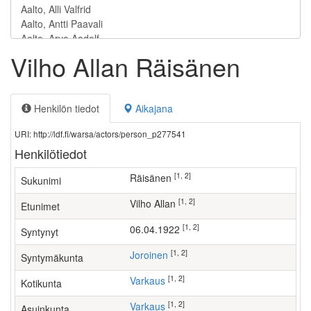
Vilho Allan Räisänen
Henkilön tiedot
Aikajana
URI: http://ldf.fi/warsa/actors/person_p277541
Henkilötiedot
[1, 2]
Räisänen
Sukunimi
[1, 2]
Vilho Allan
Etunimet
[1, 2]
06.04.1922
Syntynyt
[1, 2]
Joroinen
Syntymäkunta
[1, 2]
Varkaus
Kotikunta
[1, 2]
Varkaus
Asuinkunta