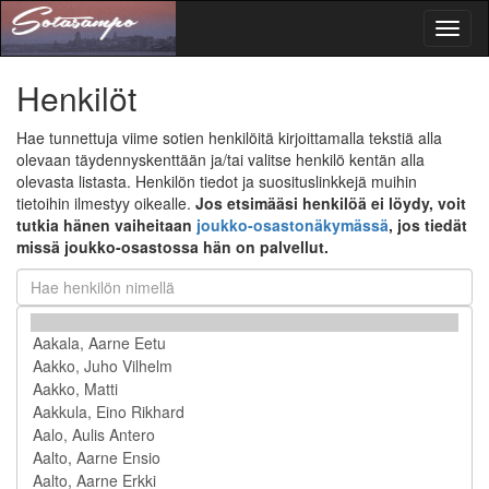
Toggl
naviga
Henkilöt
Hae tunnettuja viime sotien henkilöitä kirjoittamalla tekstiä alla
olevaan täydennyskenttään ja/tai valitse henkilö kentän alla
olevasta listasta. Henkilön tiedot ja suosituslinkkejä muihin
tietoihin ilmestyy oikealle.
Jos etsimääsi henkilöä ei löydy, voit
tutkia hänen vaiheitaan
joukko-osastonäkymässä
, jos tiedät
missä joukko-osastossa hän on palvellut.