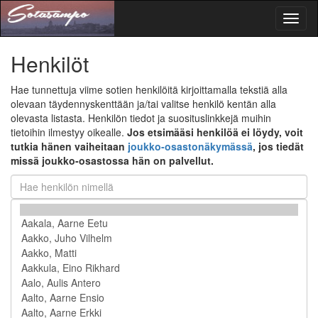
Toggl
naviga
Henkilöt
Hae tunnettuja viime sotien henkilöitä kirjoittamalla tekstiä alla
olevaan täydennyskenttään ja/tai valitse henkilö kentän alla
olevasta listasta. Henkilön tiedot ja suosituslinkkejä muihin
tietoihin ilmestyy oikealle.
Jos etsimääsi henkilöä ei löydy, voit
tutkia hänen vaiheitaan
joukko-osastonäkymässä
, jos tiedät
missä joukko-osastossa hän on palvellut.