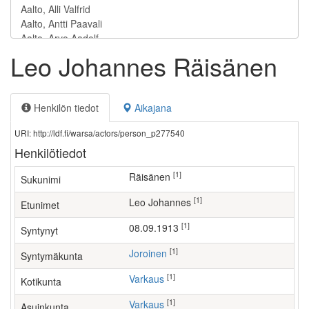
Leo Johannes Räisänen
Henkilön tiedot
Aikajana
URI: http://ldf.fi/warsa/actors/person_p277540
Henkilötiedot
[1]
Räisänen
Sukunimi
[1]
Leo Johannes
Etunimet
[1]
08.09.1913
Syntynyt
[1]
Joroinen
Syntymäkunta
[1]
Varkaus
Kotikunta
[1]
Varkaus
Asuinkunta