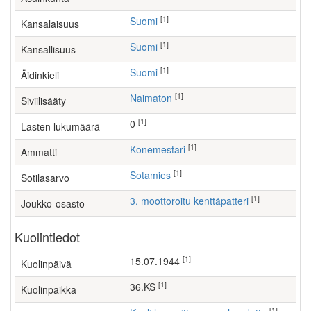
[1]
Suomi
Kansalaisuus
[1]
Suomi
Kansallisuus
[1]
Suomi
Äidinkieli
[1]
Naimaton
Siviilisääty
[1]
0
Lasten lukumäärä
[1]
konemestari
Ammatti
[1]
Sotamies
Sotilasarvo
[1]
3. moottoroitu kenttäpatteri
Joukko-osasto
Kuolintiedot
[1]
15.07.1944
Kuolinpäivä
[1]
36.KS
Kuolinpaikka
[1]