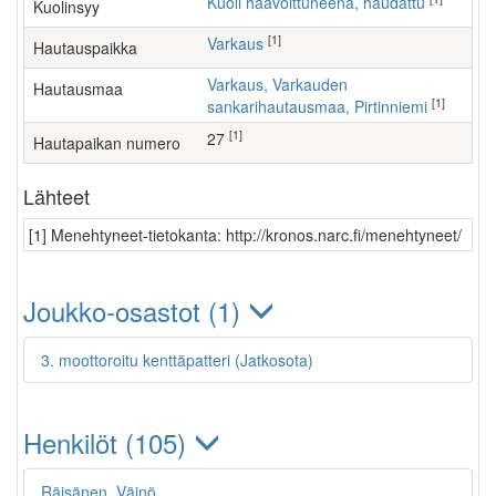
Kuoli haavoittuneena, haudattu
Kuolinsyy
[1]
Varkaus
Hautauspaikka
Varkaus, Varkauden
Hautausmaa
[1]
sankarihautausmaa, Pirtinniemi
[1]
27
Hautapaikan numero
Lähteet
[1] Menehtyneet-tietokanta: http://kronos.narc.fi/menehtyneet/
Joukko-osastot (1)
3. moottoroitu kenttäpatteri (Jatkosota)
Henkilöt (105)
Räisänen, Väinö