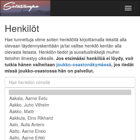
Toggl
naviga
Henkilöt
Hae tunnettuja viime sotien henkilöitä kirjoittamalla tekstiä alla
olevaan täydennyskenttään ja/tai valitse henkilö kentän alla
olevasta listasta. Henkilön tiedot ja suosituslinkkejä muihin
tietoihin ilmestyy oikealle.
Jos etsimääsi henkilöä ei löydy, voit
tutkia hänen vaiheitaan
joukko-osastonäkymässä
, jos tiedät
missä joukko-osastossa hän on palvellut.