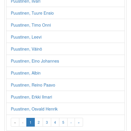
Puustinen, Iivari
Puustinen, Tuure Ensio
Puustinen, Timo Onni
Puustinen, Leevi
Puustinen, Väinö
Puustinen, Eino Johannes
Puustinen, Albin
Puustinen, Reino Paavo
Puustinen, Erkki Ilmari
Puustinen, Osvald Henrik
«
‹
1
2
3
4
5
›
»