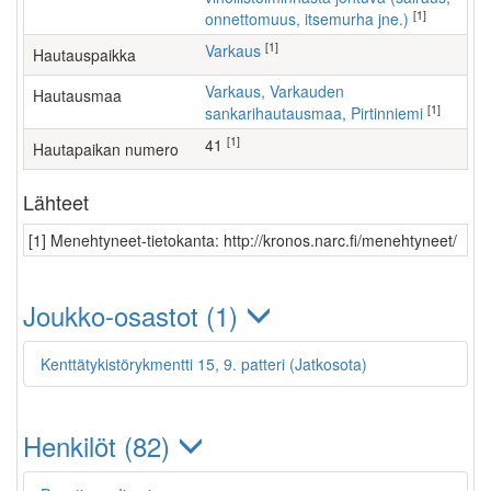
[1]
onnettomuus, itsemurha jne.)
[1]
Varkaus
Hautauspaikka
Varkaus, Varkauden
Hautausmaa
[1]
sankarihautausmaa, Pirtinniemi
[1]
41
Hautapaikan numero
Lähteet
[1] Menehtyneet-tietokanta: http://kronos.narc.fi/menehtyneet/
Joukko-osastot (1)
Kenttätykistörykmentti 15, 9. patteri (Jatkosota)
Henkilöt (82)