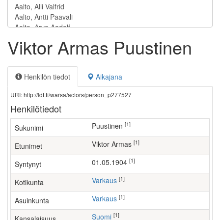
Viktor Armas Puustinen
Henkilön tiedot
Aikajana
URI: http://ldf.fi/warsa/actors/person_p277527
Henkilötiedot
[1]
Puustinen
Sukunimi
[1]
Viktor Armas
Etunimet
[1]
01.05.1904
Syntynyt
[1]
Varkaus
Kotikunta
[1]
Varkaus
Asuinkunta
[1]
Suomi
Kansalaisuus