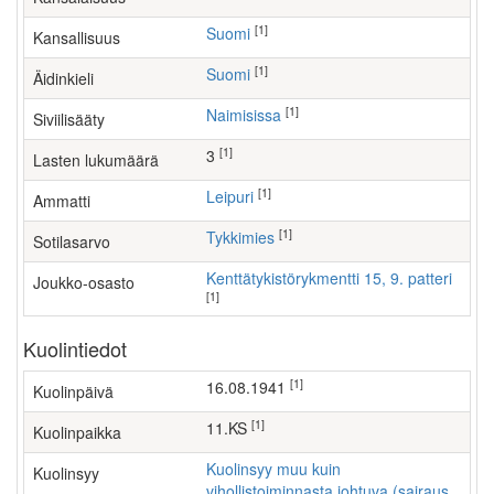
[1]
Suomi
Kansallisuus
[1]
Suomi
Äidinkieli
[1]
Naimisissa
Siviilisääty
[1]
3
Lasten lukumäärä
[1]
leipuri
Ammatti
[1]
Tykkimies
Sotilasarvo
Kenttätykistörykmentti 15, 9. patteri
Joukko-osasto
[1]
Kuolintiedot
[1]
16.08.1941
Kuolinpäivä
[1]
11.KS
Kuolinpaikka
Kuolinsyy muu kuin
Kuolinsyy
vihollistoiminnasta johtuva (sairaus,