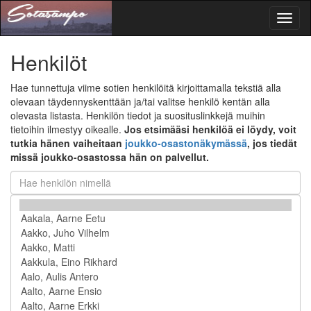
Toggl
naviga
Henkilöt
Hae tunnettuja viime sotien henkilöitä kirjoittamalla tekstiä alla
olevaan täydennyskenttään ja/tai valitse henkilö kentän alla
olevasta listasta. Henkilön tiedot ja suosituslinkkejä muihin
tietoihin ilmestyy oikealle.
Jos etsimääsi henkilöä ei löydy, voit
tutkia hänen vaiheitaan
joukko-osastonäkymässä
, jos tiedät
missä joukko-osastossa hän on palvellut.