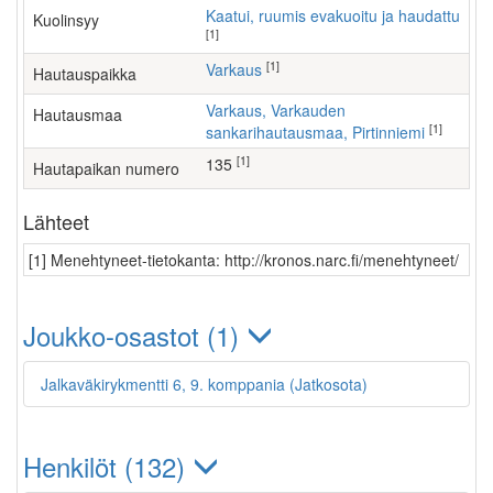
Kaatui, ruumis evakuoitu ja haudattu
Kuolinsyy
[1]
[1]
Varkaus
Hautauspaikka
Varkaus, Varkauden
Hautausmaa
[1]
sankarihautausmaa, Pirtinniemi
[1]
135
Hautapaikan numero
Lähteet
[1] Menehtyneet-tietokanta: http://kronos.narc.fi/menehtyneet/
Joukko-osastot (1)
Jalkaväkirykmentti 6, 9. komppania (Jatkosota)
Henkilöt (132)