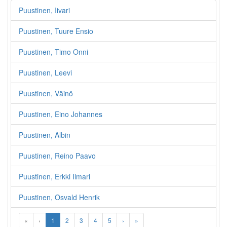
Puustinen, Iivari
Puustinen, Tuure Ensio
Puustinen, Timo Onni
Puustinen, Leevi
Puustinen, Väinö
Puustinen, Eino Johannes
Puustinen, Albin
Puustinen, Reino Paavo
Puustinen, Erkki Ilmari
Puustinen, Osvald Henrik
«
‹
1
2
3
4
5
›
»