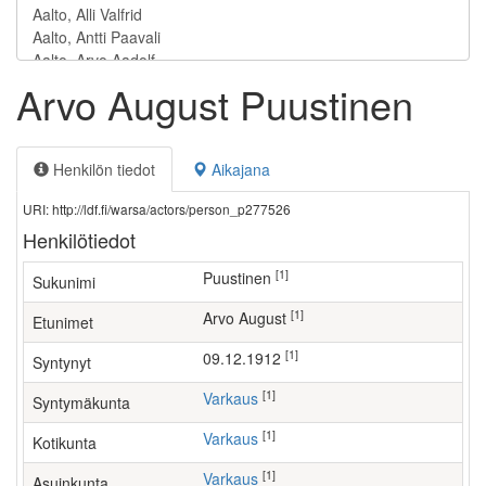
Arvo August Puustinen
Henkilön tiedot
Aikajana
URI: http://ldf.fi/warsa/actors/person_p277526
Henkilötiedot
[1]
Puustinen
Sukunimi
[1]
Arvo August
Etunimet
[1]
09.12.1912
Syntynyt
[1]
Varkaus
Syntymäkunta
[1]
Varkaus
Kotikunta
[1]
Varkaus
Asuinkunta