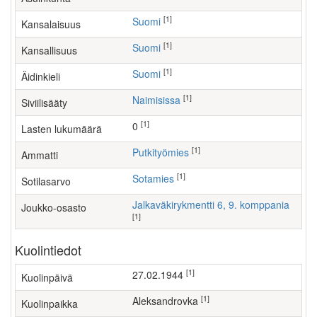
[1]
Suomi
Kansalaisuus
[1]
Suomi
Kansallisuus
[1]
Suomi
Äidinkieli
[1]
Naimisissa
Siviilisääty
[1]
0
Lasten lukumäärä
[1]
putkityömies
Ammatti
[1]
Sotamies
Sotilasarvo
Jalkaväkirykmentti 6, 9. komppania
Joukko-osasto
[1]
Kuolintiedot
[1]
27.02.1944
Kuolinpäivä
[1]
Aleksandrovka
Kuolinpaikka