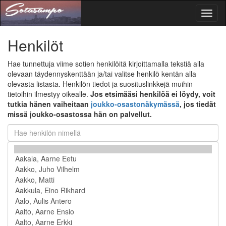
Toggl
naviga
Henkilöt
Hae tunnettuja viime sotien henkilöitä kirjoittamalla tekstiä alla
olevaan täydennyskenttään ja/tai valitse henkilö kentän alla
olevasta listasta. Henkilön tiedot ja suosituslinkkejä muihin
tietoihin ilmestyy oikealle.
Jos etsimääsi henkilöä ei löydy, voit
tutkia hänen vaiheitaan
joukko-osastonäkymässä
, jos tiedät
missä joukko-osastossa hän on palvellut.