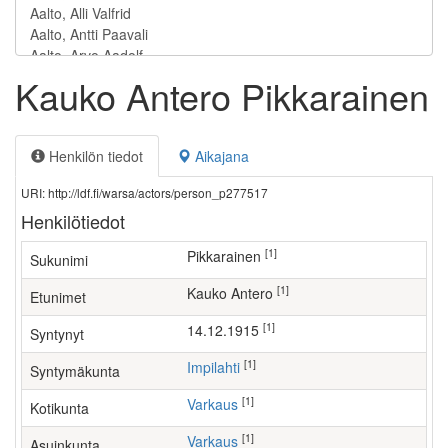
Kauko Antero Pikkarainen
Henkilön tiedot
Aikajana
URI: http://ldf.fi/warsa/actors/person_p277517
Henkilötiedot
[1]
Pikkarainen
Sukunimi
[1]
Kauko Antero
Etunimet
[1]
14.12.1915
Syntynyt
[1]
Impilahti
Syntymäkunta
[1]
Varkaus
Kotikunta
[1]
Varkaus
Asuinkunta