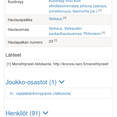
Kuolinsyy muu kuin
Kuolinsyy
vihollistoiminnasta johtuva (sairaus,
[1]
onnettomuus, itsemurha jne.)
[1]
Varkaus
Hautauspaikka
Varkaus, Varkauden
Hautausmaa
[1]
sankarihautausmaa, Pirtinniemi
[1]
23
Hautapaikan numero
Lähteet
[1] Menehtyneet-tietokanta: http://kronos.narc.fi/menehtyneet/
Joukko-osastot (1)
31. rajajääkärikomppania (Jatkosota)
Henkilöt (91)