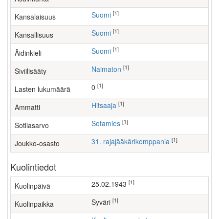
[1]
Suomi
Kansalaisuus
[1]
Suomi
Kansallisuus
[1]
Suomi
Äidinkieli
[1]
Naimaton
Siviilisääty
[1]
0
Lasten lukumäärä
[1]
hitsaaja
Ammatti
[1]
Sotamies
Sotilasarvo
[1]
31. rajajääkärikomppania
Joukko-osasto
Kuolintiedot
[1]
25.02.1943
Kuolinpäivä
[1]
Syväri
Kuolinpaikka