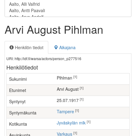
Arvi August Pihlman
Henkilön tiedot
Aikajana
URI: http://ldf.fi/warsa/actors/person_p277516
Henkilötiedot
[1]
Pihlman
Sukunimi
[1]
Arvi August
Etunimet
[1]
25.07.1917
Syntynyt
[1]
Tampere
Syntymäkunta
[1]
Jyväskylän mlk
Kotikunta
[1]
Varkaus
Asuinkunta