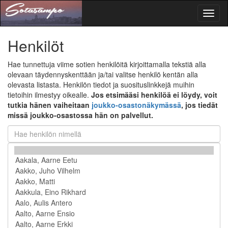
Toggl
naviga
Henkilöt
Hae tunnettuja viime sotien henkilöitä kirjoittamalla tekstiä alla
olevaan täydennyskenttään ja/tai valitse henkilö kentän alla
olevasta listasta. Henkilön tiedot ja suosituslinkkejä muihin
tietoihin ilmestyy oikealle.
Jos etsimääsi henkilöä ei löydy, voit
tutkia hänen vaiheitaan
joukko-osastonäkymässä
, jos tiedät
missä joukko-osastossa hän on palvellut.