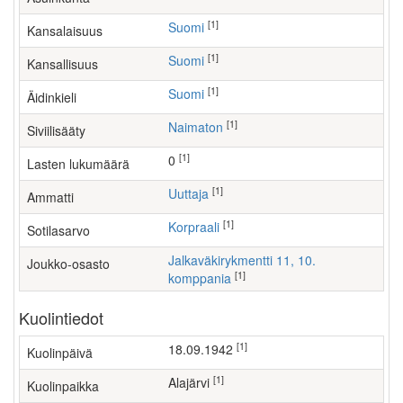
[1]
Suomi
Kansalaisuus
[1]
Suomi
Kansallisuus
[1]
Suomi
Äidinkieli
[1]
Naimaton
Siviilisääty
[1]
0
Lasten lukumäärä
[1]
uuttaja
Ammatti
[1]
Korpraali
Sotilasarvo
Jalkaväkirykmentti 11, 10.
Joukko-osasto
[1]
komppania
Kuolintiedot
[1]
18.09.1942
Kuolinpäivä
[1]
Alajärvi
Kuolinpaikka