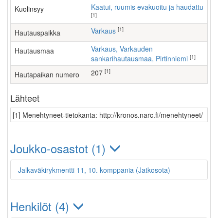
Kaatui, ruumis evakuoitu ja haudattu
Kuolinsyy
[1]
[1]
Varkaus
Hautauspaikka
Varkaus, Varkauden
Hautausmaa
[1]
sankarihautausmaa, Pirtinniemi
[1]
207
Hautapaikan numero
Lähteet
[1] Menehtyneet-tietokanta: http://kronos.narc.fi/menehtyneet/
Joukko-osastot (1)
Jalkaväkirykmentti 11, 10. komppania (Jatkosota)
Henkilöt (4)