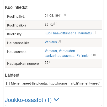
Kuolintiedot
[1]
04.08.1941
Kuolinpäivä
[1]
23.KS
Kuolinpaikka
[1]
Kuoli haavoittuneena, haudattu
Kuolinsyy
[1]
Varkaus
Hautauspaikka
Varkaus, Varkauden
Hautausmaa
[1]
sankarihautausmaa, Pirtinniemi
[1]
55
Hautapaikan numero
Lähteet
[1] Menehtyneet-tietokanta: http://kronos.narc.fi/menehtyneet/
Joukko-osastot (1)