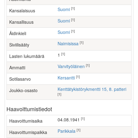
[1]
Suomi
Kansalaisuus
[1]
Suomi
Kansallisuus
[1]
Suomi
Äidinkieli
[1]
Naimisissa
Siviilisääty
[1]
1
Lasten lukumäärä
[1]
varvityöläinen
Ammatti
[1]
Kersantti
Sotilasarvo
Kenttätykistörykmentti 15, 8. patteri
Joukko-osasto
[1]
Haavoittumistiedot
[1]
04.08.1941
Haavoittumisaika
[1]
Parikkala
Haavoittumispaikka