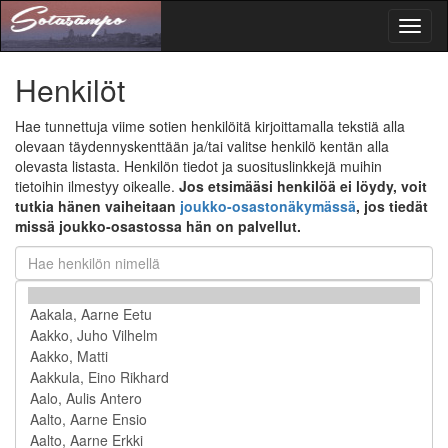
Toggl
naviga
Henkilöt
Hae tunnettuja viime sotien henkilöitä kirjoittamalla tekstiä alla
olevaan täydennyskenttään ja/tai valitse henkilö kentän alla
olevasta listasta. Henkilön tiedot ja suosituslinkkejä muihin
tietoihin ilmestyy oikealle.
Jos etsimääsi henkilöä ei löydy, voit
tutkia hänen vaiheitaan
joukko-osastonäkymässä
, jos tiedät
missä joukko-osastossa hän on palvellut.