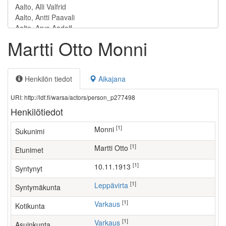
Martti Otto Monni
Henkilön tiedot
Aikajana
URI: http://ldf.fi/warsa/actors/person_p277498
Henkilötiedot
[1]
Monni
Sukunimi
[1]
Martti Otto
Etunimet
[1]
10.11.1913
Syntynyt
[1]
Leppävirta
Syntymäkunta
[1]
Varkaus
Kotikunta
[1]
Varkaus
Asuinkunta