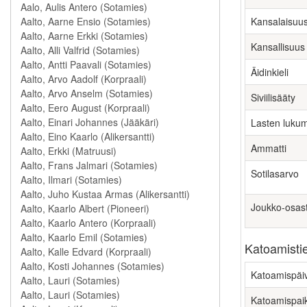
Kansalaisuu
Kansallisuus
Äidinkieli
Siviilisääty
Lasten luku
Ammatti
Sotilasarvo
Joukko-osas
Katoamisti
Katoamispäi
Katoamispai