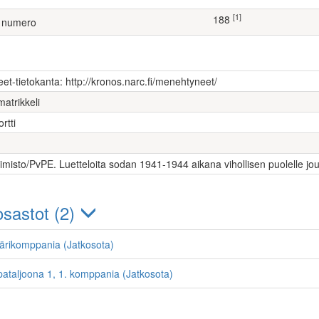
[1]
188
 numero
et-tietokanta: http://kronos.narc.fi/menehtyneet/
matrikkeli
rtti
oimisto/PvPE. Luetteloita sodan 1941-1944 aikana vihollisen puolelle jo
sastot (2)
kärikomppania (Jatkosota)
pataljoona 1, 1. komppania (Jatkosota)