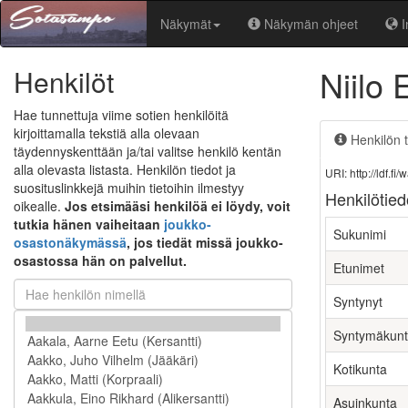
Näkymät
Näkymän ohjeet
I
Niilo 
Henkilöt
Hae tunnettuja viime sotien henkilöitä
kirjoittamalla tekstiä alla olevaan
Henkilön t
täydennyskenttään ja/tai valitse henkilö kentän
alla olevasta listasta. Henkilön tiedot ja
URI: http://ldf.
suosituslinkkejä muihin tietoihin ilmestyy
Henkilötied
oikealle.
Jos etsimääsi henkilöä ei löydy, voit
tutkia hänen vaiheitaan
joukko-
Sukunimi
osastonäkymässä
, jos tiedät missä joukko-
osastossa hän on palvellut.
Etunimet
Syntynyt
Syntymäkun
Kotikunta
Asuinkunta