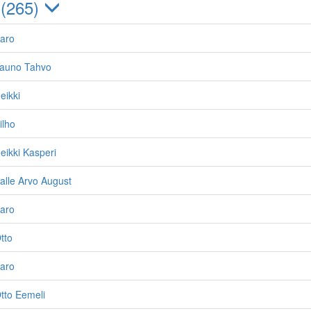
 (265)
Aaro
Tauno Tahvo
eikki
ilho
eikki Kasperi
Kalle Arvo August
Aaro
tto
Aaro
Otto Eemeli