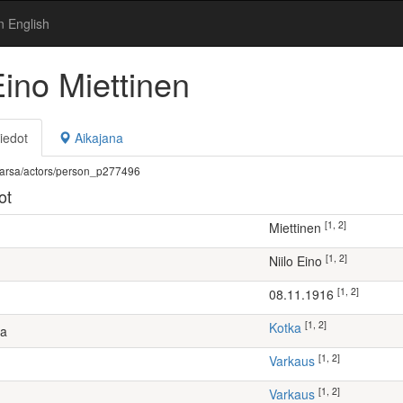
n English
Eino Miettinen
iedot
Aikajana
fi/warsa/actors/person_p277496
ot
[1, 2]
Miettinen
[1, 2]
Niilo Eino
[1, 2]
08.11.1916
[1, 2]
Kotka
ta
[1, 2]
Varkaus
[1, 2]
Varkaus