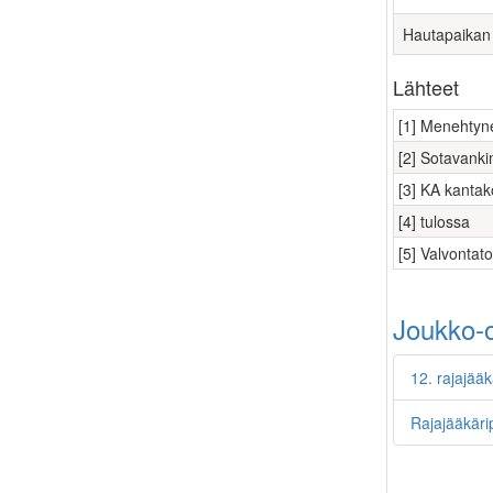
Hautapaikan
Lähteet
[1] Menehtyne
[2] Sotavanki
[3] KA kantako
[4] tulossa
[5] Valvontat
Joukko-o
12. rajajää
Rajajääkäri