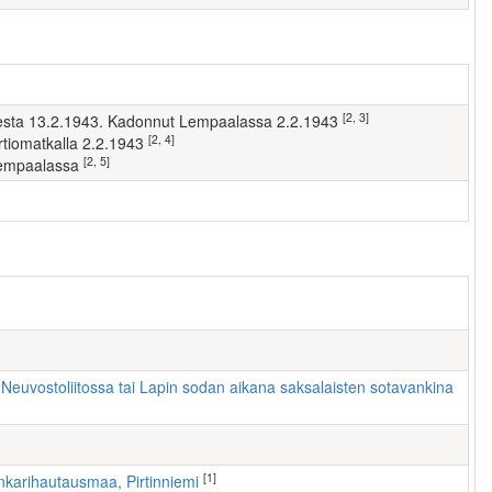
[2, 3]
misesta 13.2.1943. Kadonnut Lempaalassa 2.2.1943
[2, 4]
partiomatkalla 2.2.1943
[2, 5]
 Lempaalassa
 Neuvostoliitossa tai Lapin sodan aikana saksalaisten sotavankina
[1]
nkarihautausmaa, Pirtinniemi