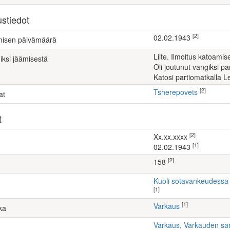
stiedot
[2]
02.02.1943
ämisen päivämäärä
Liite. Ilmoitus katoa
iksi jäämisestä
Oli joutunut vangiksi 
katosi partiomatkalla
[2]
Tsherepovets
at
t
[2]
xx.xx.xxxx
[1]
02.02.1943
[2]
158
Kuoli sotavankeudessa
[1]
[1]
Varkaus
ka
Varkaus, Varkauden sa