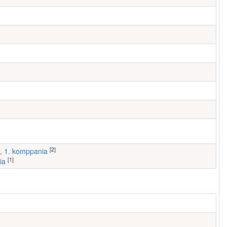
[2]
1, 1. komppania
[1]
ia