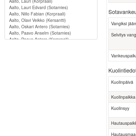
Sotavankeu
Vangiksi jä
Selvitys vang
Vankeuspaik
Kuolintiedo
Kuolinpäivä
Kuolinpaikka
Kuolinsyy
Hautauspaik
Hautausmaa