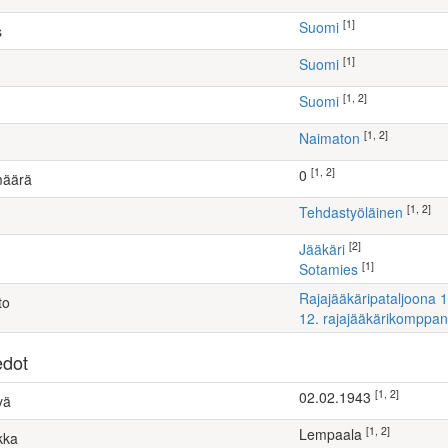
[1]
Suomi
s
[1]
Suomi
[1, 2]
Suomi
[1, 2]
Naimaton
[1, 2]
0
määrä
[1, 2]
tehdastyöläinen
[2]
Jääkäri
[1]
Sotamies
Rajajääkäripataljoona 
to
12. rajajääkärikomppan
edot
[1, 2]
02.02.1943
vä
[1, 2]
Lempaala
kka