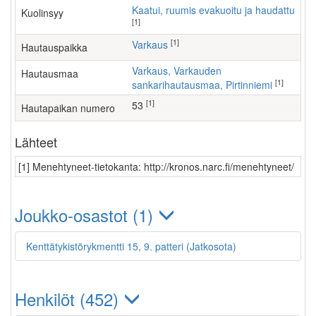
Kaatui, ruumis evakuoitu ja haudattu
Kuolinsyy
[1]
[1]
Varkaus
Hautauspaikka
Varkaus, Varkauden
Hautausmaa
[1]
sankarihautausmaa, Pirtinniemi
[1]
53
Hautapaikan numero
Lähteet
[1] Menehtyneet-tietokanta: http://kronos.narc.fi/menehtyneet/
Joukko-osastot (1)
Kenttätykistörykmentti 15, 9. patteri (Jatkosota)
Henkilöt (452)