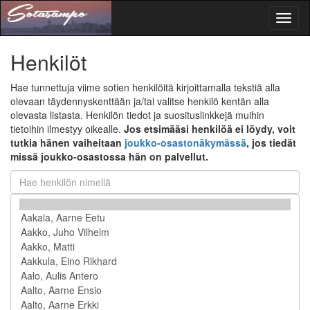
Toggl
naviga
Henkilöt
Hae tunnettuja viime sotien henkilöitä kirjoittamalla tekstiä alla
olevaan täydennyskenttään ja/tai valitse henkilö kentän alla
olevasta listasta. Henkilön tiedot ja suosituslinkkejä muihin
tietoihin ilmestyy oikealle.
Jos etsimääsi henkilöä ei löydy, voit
tutkia hänen vaiheitaan
joukko-osastonäkymässä
, jos tiedät
missä joukko-osastossa hän on palvellut.