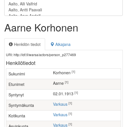
Aarne Korhonen
Henkilön tiedot
Aikajana
URI: http://ldf.fi/warsa/actors/person_p277469
Henkilötiedot
[1]
Korhonen
Sukunimi
[1]
Aarne
Etunimet
[1]
02.01.1913
Syntynyt
[1]
Varkaus
Syntymäkunta
[1]
Varkaus
Kotikunta
[1]
Varkaus
Asuinkunta