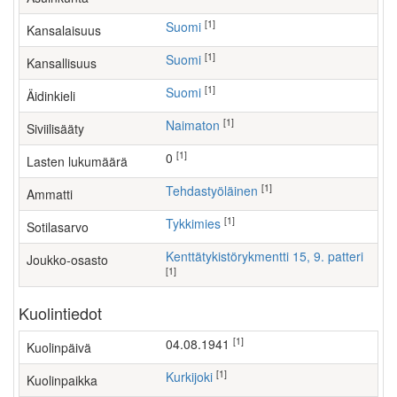
[1]
Suomi
Kansalaisuus
[1]
Suomi
Kansallisuus
[1]
Suomi
Äidinkieli
[1]
Naimaton
Siviilisääty
[1]
0
Lasten lukumäärä
[1]
tehdastyöläinen
Ammatti
[1]
Tykkimies
Sotilasarvo
Kenttätykistörykmentti 15, 9. patteri
Joukko-osasto
[1]
Kuolintiedot
[1]
04.08.1941
Kuolinpäivä
[1]
Kurkijoki
Kuolinpaikka